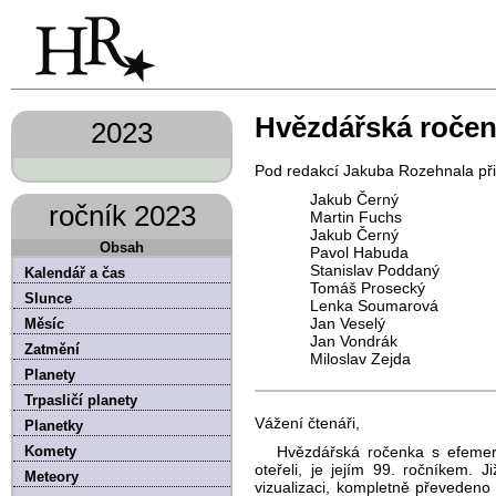
Hvězdářská ročenk
2023
Pod redakcí Jakuba Rozehnala přip
Jakub Černý
ročník 2023
Martin Fuchs
Jakub Černý
Obsah
Pavol Habuda
Stanislav Poddaný
Kalendář a čas
Tomáš Prosecký
Slunce
Lenka Soumarová
Jan Veselý
Měsíc
Jan Vondrák
Zatmění
Miloslav Zejda
Planety
Trpasličí planety
Vážení čtenáři,
Planetky
Komety
Hvězdářská ročenka s efemeri
oteřeli, je jejím 99. ročníkem. J
Meteory
vizualizaci, kompletně převedeno