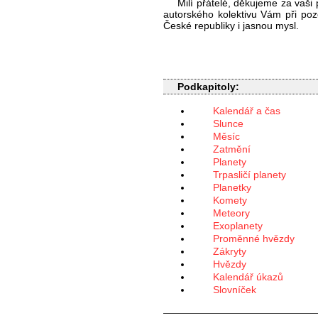
Milí přátelé, děkujeme za vaši
autorského kolektivu Vám při po
České republiky i jasnou mysl.
Podkapitoly:
Kalendář a čas
Slunce
Měsíc
Zatmění
Planety
Trpasličí planety
Planetky
Komety
Meteory
Exoplanety
Proměnné hvězdy
Zákryty
Hvězdy
Kalendář úkazů
Slovníček