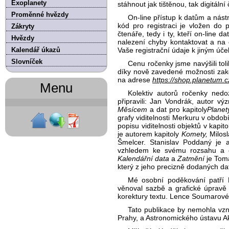
Exoplanety
stáhnout jak tištěnou, tak digitální 
Proměnné hvězdy
On-line přístup k datům a nást
kód pro registraci je vložen do
Zákryty
čtenáře, tedy i ty, kteří on-line 
Hvězdy
nalezení chyby kontaktovat a na c
Kalendář úkazů
Vaše registrační údaje k jiným ú
Slovníček
Cenu ročenky jsme navýšili toli
díky nově zavedené možnosti zako
na adrese
https://shop.planetum.c
Menu
Kolektiv autorů ročenky ned
připravili: Jan Vondrák, autor v
Měsícem
a dat pro kapitoly
Planet
grafy viditelnosti Merkuru v obdo
popisu viditelnosti objektů v kapit
je autorem kapitoly
Komety,
Milosl
Šmelcer. Stanislav Poddaný je a
vzhledem ke svému rozsahu a ča
Kalendářní data
a
Zatmění
je Tomá
který z jeho precizně dodaných dat
Mé osobní poděkování patří 
věnoval sazbě a grafické úpravě 
korektury textu. Lence Soumarové 
Tato publikace by nemohla vzn
Prahy, a Astronomického ústavu A