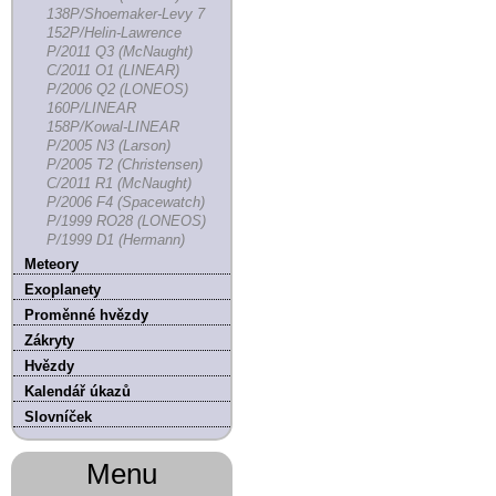
138P/Shoemaker-Levy 7
152P/Helin-Lawrence
P/2011 Q3 (McNaught)
C/2011 O1 (LINEAR)
P/2006 Q2 (LONEOS)
160P/LINEAR
158P/Kowal-LINEAR
P/2005 N3 (Larson)
P/2005 T2 (Christensen)
C/2011 R1 (McNaught)
P/2006 F4 (Spacewatch)
P/1999 RO28 (LONEOS)
P/1999 D1 (Hermann)
Meteory
Exoplanety
Proměnné hvězdy
Zákryty
Hvězdy
Kalendář úkazů
Slovníček
Menu