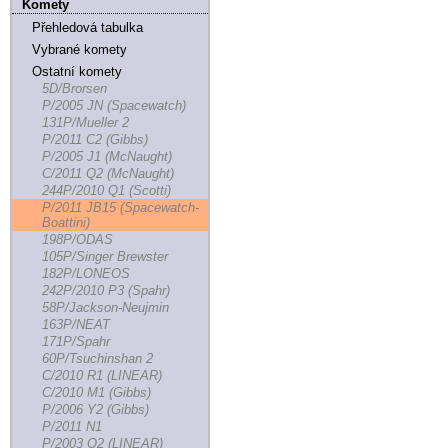
Komety
Přehledová tabulka
Vybrané komety
Ostatní komety
5D/Brorsen
P/2005 JN (Spacewatch)
131P/Mueller 2
P/2011 C2 (Gibbs)
P/2005 J1 (McNaught)
C/2011 Q2 (McNaught)
244P/2010 Q1 (Scotti)
P/2011 JB15 (Spacewatch-
Boattini)
198P/ODAS
105P/Singer Brewster
182P/LONEOS
242P/2010 P3 (Spahr)
58P/Jackson-Neujmin
163P/NEAT
171P/Spahr
60P/Tsuchinshan 2
C/2010 R1 (LINEAR)
C/2010 M1 (Gibbs)
P/2006 Y2 (Gibbs)
P/2011 N1
P/2003 O2 (LINEAR)