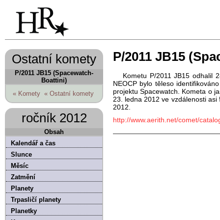
P/2011 JB15 (Spac
Ostatní komety
P/2011 JB15 (Spacewatch-
Kometu P/2011 JB15 odhalil 28
Boattini)
NEOCP bylo těleso identifikováno
projektu Spacewatch. Kometa o ja
« Komety
« Ostatní komety
23. ledna 2012 ve vzdálenosti asi
2012.
ročník 2012
http://www.aerith.net/comet/cata
Obsah
Kalendář a čas
Slunce
Měsíc
Zatmění
Planety
Trpasličí planety
Planetky