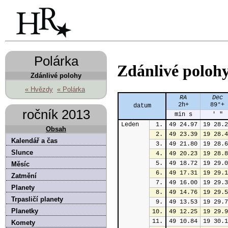
Polárka
Zdánlivé poloh
Zdánlivé polohy
« Hvězdy
« Polárka
RA
Dec
2h+
89°+
datum
ročník 2013
min s
' "
Leden
1.
49 24.97
19 28.2
Obsah
2.
49 23.39
19 28.4
Kalendář a čas
3.
49 21.80
19 28.6
Slunce
4.
49 20.23
19 28.8
5.
49 18.72
19 29.0
Měsíc
6.
49 17.31
19 29.1
Zatmění
7.
49 16.00
19 29.3
Planety
8.
49 14.76
19 29.5
Trpasličí planety
9.
49 13.53
19 29.7
Planetky
10.
49 12.25
19 29.9
11.
49 10.84
19 30.1
Komety