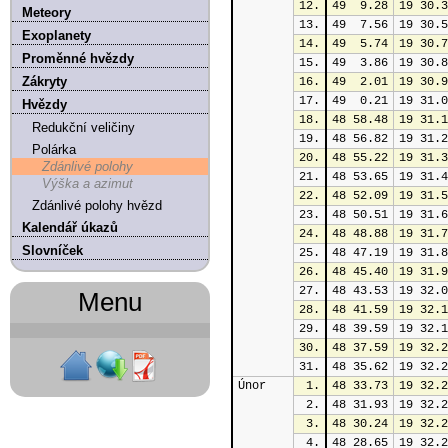
12.
49  9.28
19 30.3
Meteory
13.
49  7.56
19 30.5
Exoplanety
14.
49  5.74
19 30.7
Proměnné hvězdy
15.
49  3.86
19 30.8
Zákryty
16.
49  2.01
19 30.9
17.
49  0.21
19 31.0
Hvězdy
18.
48 58.48
19 31.1
Redukční veličiny
19.
48 56.82
19 31.2
Polárka
20.
48 55.22
19 31.3
Zdánlivé polohy
21.
48 53.65
19 31.4
Výška a azimut
22.
48 52.09
19 31.5
Zdánlivé polohy hvězd
23.
48 50.51
19 31.6
Kalendář úkazů
24.
48 48.88
19 31.7
Slovníček
25.
48 47.19
19 31.8
26.
48 45.40
19 31.9
27.
48 43.53
19 32.0
Menu
28.
48 41.59
19 32.1
29.
48 39.59
19 32.1
30.
48 37.59
19 32.2
31.
48 35.62
19 32.2
Únor
1.
48 33.73
19 32.2
2.
48 31.93
19 32.2
3.
48 30.24
19 32.2
4.
48 28.65
19 32.2