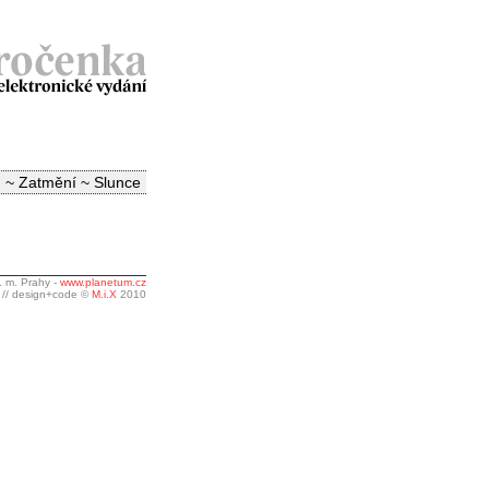
 ~ Zatmění ~ Slunce
. m. Prahy -
www.planetum.cz
// design+code ©
M.i.X
2010