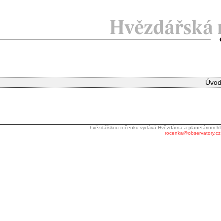
Úvod
hvězdářskou ročenku vydává Hvězdárna a planetárium hl
rocenka@observatory.cz