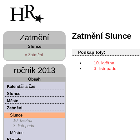
Zatmění Slunce
Zatmění
Slunce
Podkapitoly:
« Zatmění
10. května
ročník 2013
3. listopadu
Obsah
Kalendář a čas
Slunce
Měsíc
Zatmění
Slunce
10. května
3. listopadu
Měsíce
Planety