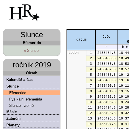
Slunce
J.D.
datum
R
Efemerida
d
h m
« Slunce
Leden
1.
2458484.5
18 44
2.
2458485.5
18 49
ročník 2019
3.
2458486.5
18 53
4.
2458487.5
18 57
Obsah
5.
2458488.5
19  2
Kalendář a čas
6.
2458489.5
19  6
7.
2458490.5
19 11
Slunce
8.
2458491.5
19 15
Efemerida
9.
2458492.5
19 19
Fyzikální efemerida
10.
2458493.5
19 24
Slunce - Země
11.
2458494.5
19 28
Měsíc
12.
2458495.5
19 32
Zatmění
13.
2458496.5
19 37
14.
2458497.5
19 41
Planety