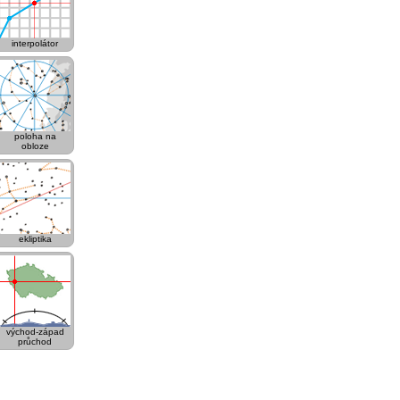
interpolátor
poloha na
obloze
ekliptika
východ-západ
průchod