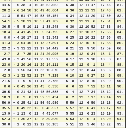
 44.5
- 6 38  4
10 45 52.052
 6 38
12 11 47
17 46
81.
 28.2
- 6 14 58
10 49 48.604
 6 36
12 11 33
17 48
82.
 11.3
- 5 51 47
10 53 45.154
 6 34
12 11 20
17 50
82.
 54.1
- 5 28 31
10 57 41.702
 6 32
12 11  6
17 51
83.
 36.5
- 5  5 10
11  1 38.248
 6 30
12 10 52
17 53
84.
 18.4
- 4 41 45
11  5 34.795
 6 27
12 10 37
17 55
84.
  0.0
- 4 18 17
11  9 31.342
 6 25
12 10 22
17 56
85.
 41.3
- 3 54 46
11 13 27.891
 6 23
12 10  6
17 58
85.
 22.2
- 3 31 12
11 17 24.442
 6 21
12  9 50
17 59
86.
  2.7
- 3  7 35
11 21 20.996
 6 19
12  9 34
18  1
87.
 43.0
- 2 43 56
11 25 17.552
 6 17
12  9 18
18  3
87.
 23.0
- 2 20 16
11 29 14.111
 6 15
12  9  1
18  4
88.
  2.8
- 1 56 34
11 33 10.670
 6 12
12  8 44
18  6
88.
 42.3
- 1 32 52
11 37  7.229
 6 10
12  8 27
18  8
89.
 21.5
- 1  9  9
11 41  3.785
 6  8
12  8 10
18  9
90.
  0.6
- 0 45 26
11 45  0.338
 6  6
12  7 52
18 11
90.
 39.5
- 0 21 43
11 48 56.888
 6  4
12  7 34
18 12
91.
 18.3
+ 0  2  0
11 52 53.434
 6  2
12  7 17
18 14
91.
 56.9
+ 0 25 41
11 56 49.980
 5 59
12  6 59
18 15
92.
 35.5
+ 0 49 22
12  0 46.527
 5 57
12  6 41
18 17
93.
 13.9
+ 1 13  0
12  4 43.077
 5 55
12  6 23
18 19
93.
 52.3
+ 1 36 37
12  8 39.630
 5 53
12  6  4
18 20
94.
 30.8
+ 2  0 12
12 12 36.185
 5 51
12  5 46
18 22
95.