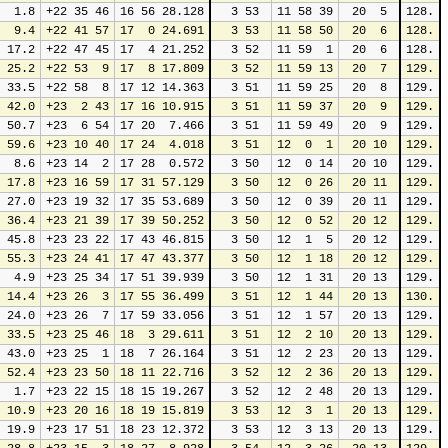
  1.8
+22 35 46
16 56 28.128
 3 53
11 58 39
20  5
128.
  9.4
+22 41 57
17  0 24.691
 3 53
11 58 50
20  6
128.
 17.2
+22 47 45
17  4 21.252
 3 52
11 59  1
20  6
128.
 25.2
+22 53  9
17  8 17.809
 3 52
11 59 13
20  7
129.
 33.5
+22 58  8
17 12 14.363
 3 51
11 59 25
20  8
129.
 42.0
+23  2 43
17 16 10.915
 3 51
11 59 37
20  9
129.
 50.7
+23  6 54
17 20  7.466
 3 51
11 59 49
20  9
129.
 59.6
+23 10 40
17 24  4.018
 3 51
12  0  1
20 10
129.
  8.6
+23 14  2
17 28  0.572
 3 50
12  0 14
20 10
129.
 17.8
+23 16 59
17 31 57.129
 3 50
12  0 26
20 11
129.
 27.0
+23 19 32
17 35 53.689
 3 50
12  0 39
20 11
129.
 36.4
+23 21 39
17 39 50.252
 3 50
12  0 52
20 12
129.
 45.8
+23 23 22
17 43 46.815
 3 50
12  1  5
20 12
129.
 55.3
+23 24 41
17 47 43.377
 3 50
12  1 18
20 12
129.
  4.9
+23 25 34
17 51 39.939
 3 50
12  1 31
20 13
129.
 14.4
+23 26  3
17 55 36.499
 3 51
12  1 44
20 13
130.
 24.0
+23 26  7
17 59 33.056
 3 51
12  1 57
20 13
129.
 33.5
+23 25 46
18  3 29.611
 3 51
12  2 10
20 13
129.
 43.0
+23 25  1
18  7 26.164
 3 51
12  2 23
20 13
129.
 52.4
+23 23 50
18 11 22.716
 3 52
12  2 36
20 13
129.
  1.7
+23 22 15
18 15 19.267
 3 52
12  2 48
20 13
129.
 10.9
+23 20 16
18 19 15.819
 3 53
12  3  1
20 13
129.
 19.9
+23 17 51
18 23 12.372
 3 53
12  3 13
20 13
129.