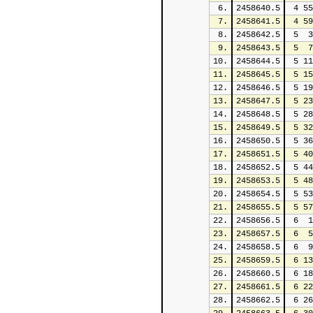
6.
2458640.5
 4 55
7.
2458641.5
 4 59
8.
2458642.5
 5  3
9.
2458643.5
 5  7
10.
2458644.5
 5 11
11.
2458645.5
 5 15
12.
2458646.5
 5 19
13.
2458647.5
 5 23
14.
2458648.5
 5 28
15.
2458649.5
 5 32
16.
2458650.5
 5 36
17.
2458651.5
 5 40
18.
2458652.5
 5 44
19.
2458653.5
 5 48
20.
2458654.5
 5 53
21.
2458655.5
 5 57
22.
2458656.5
 6  1
23.
2458657.5
 6  5
24.
2458658.5
 6  9
25.
2458659.5
 6 13
26.
2458660.5
 6 18
27.
2458661.5
 6 22
28.
2458662.5
 6 26