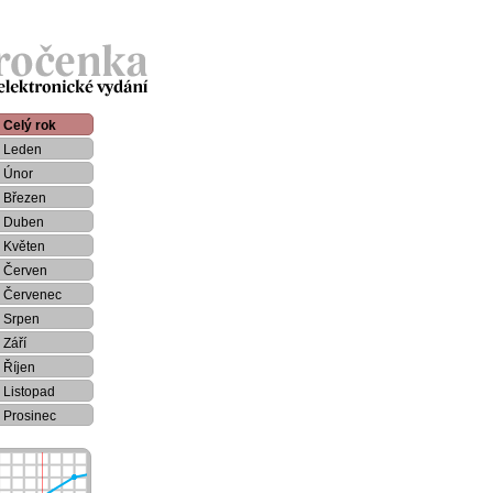
Celý rok
Leden
Únor
Březen
Duben
Květen
Červen
Červenec
Srpen
Září
Říjen
Listopad
Prosinec