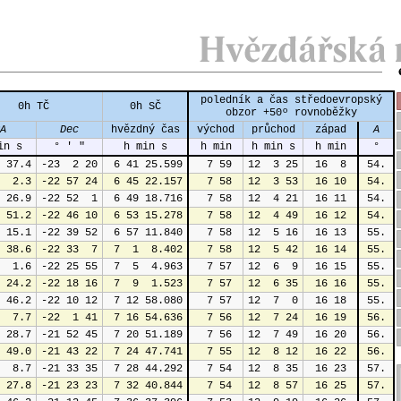
poledník a čas středoevropský
0h TČ
0h SČ
obzor +50º rovnoběžky
A
Dec
hvězdný čas
východ
průchod
západ
A
in s
° ' "
h min s
h min
h min s
h min
°
 37.4
-23  2 20
 6 41 25.599
 7 59
12  3 25
16  8
54.
  2.3
-22 57 24
 6 45 22.157
 7 58
12  3 53
16 10
54.
 26.9
-22 52  1
 6 49 18.716
 7 58
12  4 21
16 11
54.
 51.2
-22 46 10
 6 53 15.278
 7 58
12  4 49
16 12
54.
 15.1
-22 39 52
 6 57 11.840
 7 58
12  5 16
16 13
55.
 38.6
-22 33  7
 7  1  8.402
 7 58
12  5 42
16 14
55.
  1.6
-22 25 55
 7  5  4.963
 7 57
12  6  9
16 15
55.
 24.2
-22 18 16
 7  9  1.523
 7 57
12  6 35
16 16
55.
 46.2
-22 10 12
 7 12 58.080
 7 57
12  7  0
16 18
55.
  7.7
-22  1 41
 7 16 54.636
 7 56
12  7 24
16 19
56.
 28.7
-21 52 45
 7 20 51.189
 7 56
12  7 49
16 20
56.
 49.0
-21 43 22
 7 24 47.741
 7 55
12  8 12
16 22
56.
  8.7
-21 33 35
 7 28 44.292
 7 54
12  8 35
16 23
57.
 27.8
-21 23 23
 7 32 40.844
 7 54
12  8 57
16 25
57.