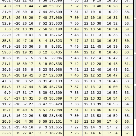
 46.2
-21 12 45
 7 36 37.396
 7 53
12  9 19
16 26
57.
  4.0
-21  1 44
 7 40 33.951
 7 52
12  9 40
16 28
57.
 21.0
-20 50 18
 7 44 30.509
 7 51
12 10  0
16 29
58.
 37.3
-20 38 29
 7 48 27.069
 7 50
12 10 19
16 31
58.
 52.9
-20 26 16
 7 52 23.633
 7 50
12 10 38
16 32
58.
  7.8
-20 13 39
 7 56 20.198
 7 49
12 10 56
16 34
59.
 22.0
-20  0 41
 8  0 16.762
 7 48
12 11 13
16 35
59.
 35.3
-19 47 19
 8  4 13.323
 7 47
12 11 30
16 37
60.
 47.9
-19 33 36
 8  8  9.881
 7 45
12 11 45
16 39
60.
 59.8
-19 19 31
 8 12  6.435
 7 44
12 12  0
16 40
60.
 10.8
-19  5  5
 8 16  2.986
 7 43
12 12 14
16 42
61.
 21.1
-18 50 17
 8 19 59.535
 7 42
12 12 28
16 43
61.
 30.6
-18 35  9
 8 23 56.086
 7 41
12 12 40
16 45
62.
 39.4
-18 19 41
 8 27 52.638
 7 40
12 12 52
16 47
62.
 47.3
-18  3 52
 8 31 49.193
 7 38
12 13  3
16 48
63.
 54.5
-17 47 44
 8 35 45.750
 7 37
12 13 13
16 50
63.
  0.9
-17 31 17
 8 39 42.309
 7 35
12 13 23
16 52
63.
  6.4
-17 14 31
 8 43 38.869
 7 34
12 13 32
16 54
64.
 11.2
-16 57 27
 8 47 35.429
 7 33
12 13 39
16 55
64.
 15.1
-16 40  5
 8 51 31.988
 7 31
12 13 46
16 57
65.
 18.3
-16 22 26
 8 55 28.545
 7 30
12 13 53
16 59
65.
 20.6
-16  4 30
 8 59 25.101
 7 28
12 13 58
17  0
66.
 22.1
-15 46 16
 9  3 21.655
 7 27
12 14  3
17  2
66.
 22.8
-15 27 47
 9  7 18.206
 7 25
12 14  6
17  4
67.