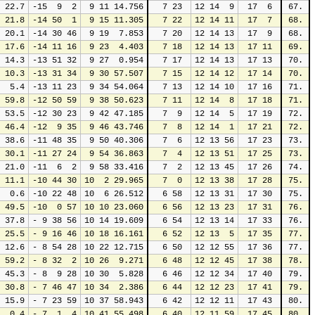
 22.7
-15  9  2
 9 11 14.756
 7 23
12 14  9
17  6
67.
 21.8
-14 50  1
 9 15 11.305
 7 22
12 14 11
17  7
68.
 20.1
-14 30 46
 9 19  7.853
 7 20
12 14 13
17  9
68.
 17.6
-14 11 16
 9 23  4.403
 7 18
12 14 13
17 11
69.
 14.3
-13 51 32
 9 27  0.954
 7 17
12 14 13
17 13
70.
 10.3
-13 31 34
 9 30 57.507
 7 15
12 14 12
17 14
70.
  5.4
-13 11 23
 9 34 54.064
 7 13
12 14 10
17 16
71.
 59.8
-12 50 59
 9 38 50.623
 7 11
12 14  8
17 18
71.
 53.5
-12 30 23
 9 42 47.185
 7  9
12 14  5
17 19
72.
 46.4
-12  9 35
 9 46 43.746
 7  8
12 14  1
17 21
72.
 38.6
-11 48 35
 9 50 40.306
 7  6
12 13 56
17 23
73.
 30.1
-11 27 24
 9 54 36.863
 7  4
12 13 51
17 25
73.
 21.0
-11  6  2
 9 58 33.416
 7  2
12 13 45
17 26
74.
 11.1
-10 44 30
10  2 29.965
 7  0
12 13 38
17 28
75.
  0.6
-10 22 48
10  6 26.512
 6 58
12 13 31
17 30
75.
 49.5
-10  0 57
10 10 23.060
 6 56
12 13 23
17 31
76.
 37.8
- 9 38 56
10 14 19.609
 6 54
12 13 14
17 33
76.
 25.5
- 9 16 46
10 18 16.161
 6 52
12 13  5
17 35
77.
 12.6
- 8 54 28
10 22 12.715
 6 50
12 12 55
17 36
77.
 59.2
- 8 32  2
10 26  9.271
 6 48
12 12 45
17 38
78.
 45.3
- 8  9 28
10 30  5.828
 6 46
12 12 34
17 40
79.
 30.8
- 7 46 47
10 34  2.386
 6 44
12 12 23
17 41
79.
 15.9
- 7 23 59
10 37 58.943
 6 42
12 12 11
17 43
80.
  0.4
- 7  1  4
10 41 55.498
 6 40
12 11 59
17 45
80.