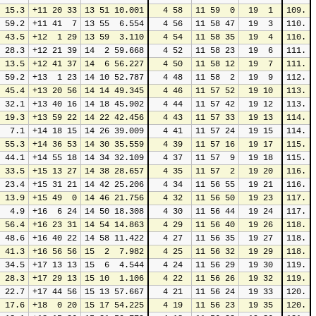
 15.3
+11 20 33
13 51 10.001
 4 58
11 59  0
19  1
109.
 59.2
+11 41  7
13 55  6.554
 4 56
11 58 47
19  3
110.
 43.5
+12  1 29
13 59  3.110
 4 54
11 58 35
19  4
110.
 28.3
+12 21 39
14  2 59.668
 4 52
11 58 23
19  6
111.
 13.5
+12 41 37
14  6 56.227
 4 50
11 58 12
19  7
111.
 59.2
+13  1 23
14 10 52.787
 4 48
11 58  2
19  9
112.
 45.4
+13 20 56
14 14 49.345
 4 46
11 57 52
19 10
113.
 32.1
+13 40 16
14 18 45.902
 4 44
11 57 42
19 12
113.
 19.3
+13 59 22
14 22 42.456
 4 43
11 57 33
19 13
114.
  7.1
+14 18 15
14 26 39.009
 4 41
11 57 24
19 15
114.
 55.3
+14 36 53
14 30 35.559
 4 39
11 57 16
19 17
115.
 44.1
+14 55 18
14 34 32.109
 4 37
11 57  9
19 18
115.
 33.5
+15 13 27
14 38 28.657
 4 35
11 57  2
19 20
116.
 23.4
+15 31 21
14 42 25.206
 4 34
11 56 55
19 21
116.
 13.9
+15 49  0
14 46 21.756
 4 32
11 56 50
19 23
117.
  4.9
+16  6 24
14 50 18.308
 4 30
11 56 44
19 24
117.
 56.4
+16 23 31
14 54 14.863
 4 29
11 56 40
19 26
118.
 48.6
+16 40 22
14 58 11.422
 4 27
11 56 35
19 27
118.
 41.3
+16 56 56
15  2  7.982
 4 25
11 56 32
19 29
118.
 34.5
+17 13 13
15  6  4.544
 4 24
11 56 29
19 30
119.
 28.3
+17 29 13
15 10  1.106
 4 22
11 56 26
19 32
119.
 22.7
+17 44 56
15 13 57.667
 4 21
11 56 24
19 33
120.
 17.6
+18  0 20
15 17 54.225
 4 19
11 56 23
19 35
120.