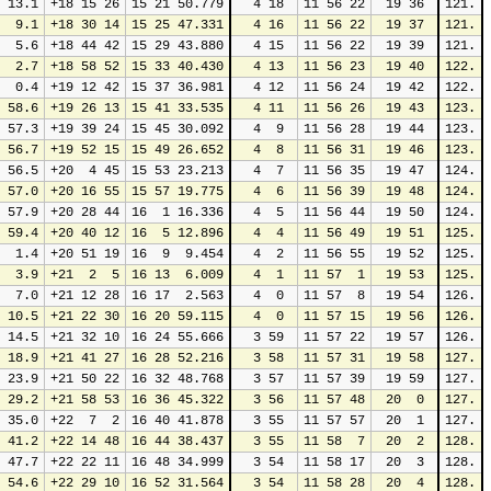
 13.1
+18 15 26
15 21 50.779
 4 18
11 56 22
19 36
121.
  9.1
+18 30 14
15 25 47.331
 4 16
11 56 22
19 37
121.
  5.6
+18 44 42
15 29 43.880
 4 15
11 56 22
19 39
121.
  2.7
+18 58 52
15 33 40.430
 4 13
11 56 23
19 40
122.
  0.4
+19 12 42
15 37 36.981
 4 12
11 56 24
19 42
122.
 58.6
+19 26 13
15 41 33.535
 4 11
11 56 26
19 43
123.
 57.3
+19 39 24
15 45 30.092
 4  9
11 56 28
19 44
123.
 56.7
+19 52 15
15 49 26.652
 4  8
11 56 31
19 46
123.
 56.5
+20  4 45
15 53 23.213
 4  7
11 56 35
19 47
124.
 57.0
+20 16 55
15 57 19.775
 4  6
11 56 39
19 48
124.
 57.9
+20 28 44
16  1 16.336
 4  5
11 56 44
19 50
124.
 59.4
+20 40 12
16  5 12.896
 4  4
11 56 49
19 51
125.
  1.4
+20 51 19
16  9  9.454
 4  2
11 56 55
19 52
125.
  3.9
+21  2  5
16 13  6.009
 4  1
11 57  1
19 53
125.
  7.0
+21 12 28
16 17  2.563
 4  0
11 57  8
19 54
126.
 10.5
+21 22 30
16 20 59.115
 4  0
11 57 15
19 56
126.
 14.5
+21 32 10
16 24 55.666
 3 59
11 57 22
19 57
126.
 18.9
+21 41 27
16 28 52.216
 3 58
11 57 31
19 58
127.
 23.9
+21 50 22
16 32 48.768
 3 57
11 57 39
19 59
127.
 29.2
+21 58 53
16 36 45.322
 3 56
11 57 48
20  0
127.
 35.0
+22  7  2
16 40 41.878
 3 55
11 57 57
20  1
127.
 41.2
+22 14 48
16 44 38.437
 3 55
11 58  7
20  2
128.
 47.7
+22 22 11
16 48 34.999
 3 54
11 58 17
20  3
128.
 54.6
+22 29 10
16 52 31.564
 3 54
11 58 28
20  4
128.