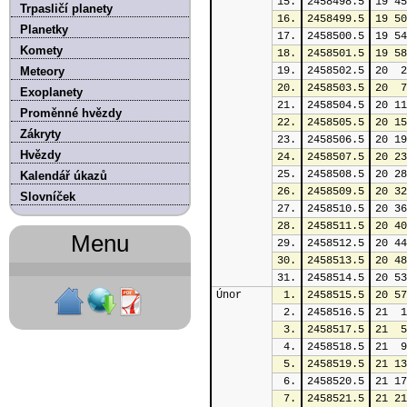
15.
2458498.5
19 45
Trpasličí planety
16.
2458499.5
19 50
Planetky
17.
2458500.5
19 54
Komety
18.
2458501.5
19 58
Meteory
19.
2458502.5
20  2
20.
2458503.5
20  7
Exoplanety
21.
2458504.5
20 11
Proměnné hvězdy
22.
2458505.5
20 15
Zákryty
23.
2458506.5
20 19
Hvězdy
24.
2458507.5
20 23
25.
2458508.5
20 28
Kalendář úkazů
26.
2458509.5
20 32
Slovníček
27.
2458510.5
20 36
28.
2458511.5
20 40
Menu
29.
2458512.5
20 44
30.
2458513.5
20 48
31.
2458514.5
20 53
Únor
1.
2458515.5
20 57
2.
2458516.5
21  1
3.
2458517.5
21  5
4.
2458518.5
21  9
5.
2458519.5
21 13
6.
2458520.5
21 17
7.
2458521.5
21 21