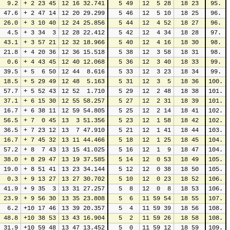
  9.2
+ 2 23 45
12 16 32.741
 5 49
12  5 28
18 23
95.
 47.6
+ 2 47 14
12 20 29.299
 5 46
12  5 10
18 25
96.
 26.0
+ 3 10 40
12 24 25.856
 5 44
12  4 52
18 27
96.
  4.5
+ 3 34  3
12 28 22.412
 5 42
12  4 34
18 28
97.
 43.1
+ 3 57 21
12 32 18.966
 5 40
12  4 16
18 30
98.
 21.8
+ 4 20 36
12 36 15.518
 5 38
12  3 58
18 31
98.
  0.6
+ 4 43 45
12 40 12.068
 5 36
12  3 40
18 33
99.
 39.5
+ 5  6 50
12 44  8.616
 5 33
12  3 23
18 34
99.
 18.5
+ 5 29 49
12 48  5.163
 5 31
12  3  5
18 36
100.
 57.7
+ 5 52 43
12 52  1.710
 5 29
12  2 48
18 38
101.
 37.1
+ 6 15 30
12 55 58.257
 5 27
12  2 31
18 39
101.
 16.7
+ 6 38 11
12 59 54.805
 5 25
12  2 14
18 41
102.
 56.5
+ 7  0 45
13  3 51.356
 5 23
12  1 58
18 42
102.
 36.5
+ 7 23 12
13  7 47.910
 5 21
12  1 41
18 44
103.
 16.7
+ 7 45 32
13 11 44.466
 5 18
12  1 25
18 45
104.
 57.2
+ 8  7 43
13 15 41.025
 5 16
12  1  9
18 47
104.
 38.0
+ 8 29 47
13 19 37.585
 5 14
12  0 53
18 49
105.
 19.0
+ 8 51 41
13 23 34.144
 5 12
12  0 38
18 50
105.
  0.3
+ 9 13 27
13 27 30.702
 5 10
12  0 23
18 52
106.
 41.9
+ 9 35  3
13 31 27.257
 5  8
12  0  8
18 53
106.
 23.9
+ 9 56 30
13 35 23.808
 5  6
11 59 54
18 55
107.
  6.2
+10 17 46
13 39 20.357
 5  4
11 59 39
18 56
108.
 48.8
+10 38 53
13 43 16.904
 5  2
11 59 26
18 58
108.
 31.9
+10 59 48
13 47 13.452
 5  0
11 59 12
18 59
109.