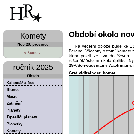
Období okolo nov
Komety
Nov 20. prosince
Na večerní obloze bude ke 1
Berana. Všechny ostatní komety 
« Komety
která poletí ze Lva do Severní 
rušenéMěsícem okolo úplňku. Nyn
ročník 2025
29P/Schwassmann-Wachmann
,
Graf viditelnosti komet
Obsah
Kalendář a čas
Slunce
Měsíc
Zatmění
Planety
Trpasličí planety
Planetky
Komety