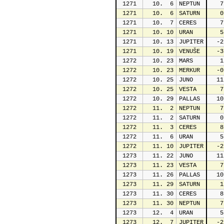
1271
  10.  6
NEPTUN
   7
1271
  10.  6
SATURN
   0
1271
  10.  7
CERES
   7
1271
  10. 10
URAN
   5
1271
  10. 13
JUPITER
  -2
1271
  10. 19
VENUŠE
  -3
1272
  10. 23
MARS
   1
1272
  10. 23
MERKUR
  -0
1272
  10. 25
JUNO
  11
1272
  10. 25
VESTA
   7
1272
  10. 29
PALLAS
  10
1272
  11.  2
NEPTUN
   7
1272
  11.  2
SATURN
   0
1272
  11.  3
CERES
   8
1272
  11.  6
URAN
   5
1272
  11. 10
JUPITER
  -2
1273
  11. 22
JUNO
  11
1273
  11. 23
VESTA
   7
1273
  11. 26
PALLAS
  10
1273
  11. 29
SATURN
   1
1273
  11. 30
CERES
   8
1273
  11. 30
NEPTUN
   7
1273
  12.  4
URAN
   5
1273
  12.  7
JUPITER
  -2