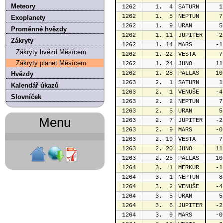
Meteory
1262
   1.  4
SATURN
   1
1262
   1.  5
NEPTUN
   7
Exoplanety
1262
   1.  9
URAN
   5
Proměnné hvězdy
1262
   1. 11
JUPITER
  -2
Zákryty
1262
   1. 14
MARS
  -1
Zákryty hvězd Měsícem
1262
   1. 22
VESTA
   7
Zákryty planet Měsícem
1262
   1. 24
JUNO
  11
1262
   1. 28
PALLAS
  10
Hvězdy
1263
   2.  1
SATURN
   1
Kalendář úkazů
1263
   2.  1
VENUŠE
  -4
Slovníček
1263
   2.  2
NEPTUN
   7
1263
   2.  5
URAN
   5
Menu
1263
   2.  7
JUPITER
  -2
1263
   2.  9
MARS
  -0
1263
   2. 19
VESTA
   7
1263
   2. 20
JUNO
  11
1263
   2. 25
PALLAS
  10
1264
   3.  1
MERKUR
  -1
1264
   3.  1
NEPTUN
   8
1264
   3.  2
VENUŠE
  -4
1264
   3.  5
URAN
   5
1264
   3.  6
JUPITER
  -2
1264
   3.  9
MARS
  -0