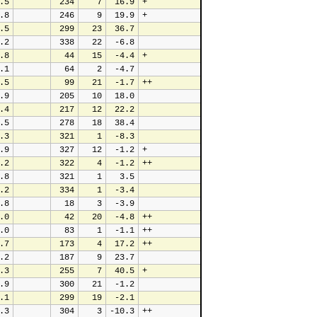
.5
 234
   7
 16.9
+
.8
 246
   9
 19.9
+
.5
 299
  23
 36.7
.2
 338
  22
 -6.8
.8
  44
  15
 -4.4
+
.1
  64
   2
 -4.7
.5
  99
  21
 -1.7
++
.9
 205
  10
 18.0
.4
 217
  12
 22.2
.5
 278
  18
 38.4
.3
 321
   1
 -8.3
.9
 327
  12
 -1.2
+
.2
 322
   4
 -1.2
++
.8
 321
   1
  3.5
.2
 334
   1
 -3.4
.8
  18
   3
 -3.9
.0
  42
  20
 -4.8
++
.0
  83
   1
 -1.1
++
.7
 173
   4
 17.2
++
.2
 187
   9
 23.7
.3
 255
   7
 40.5
+
.9
 300
  21
 -1.2
.1
 299
  19
 -2.1
.3
 304
   3
-10.3
++