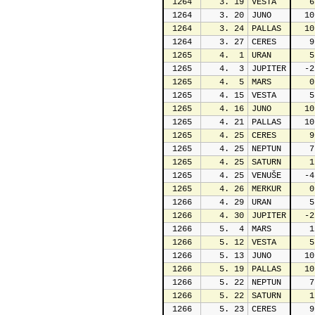
1264
   3. 19
VESTA
   6
1264
   3. 20
JUNO
  10
1264
   3. 24
PALLAS
  10
1264
   3. 27
CERES
   9
1265
   4.  1
URAN
   5
1265
   4.  3
JUPITER
  -2
1265
   4.  5
MARS
   0
1265
   4. 15
VESTA
   5
1265
   4. 16
JUNO
  10
1265
   4. 21
PALLAS
  10
1265
   4. 25
CERES
   9
1265
   4. 25
NEPTUN
   7
1265
   4. 25
SATURN
   1
1265
   4. 25
VENUŠE
  -4
1265
   4. 26
MERKUR
   0
1266
   4. 29
URAN
   5
1266
   4. 30
JUPITER
  -2
1266
   5.  4
MARS
   1
1266
   5. 12
VESTA
   5
1266
   5. 13
JUNO
  10
1266
   5. 19
PALLAS
  10
1266
   5. 22
NEPTUN
   7
1266
   5. 22
SATURN
   1
1266
   5. 23
CERES
   9