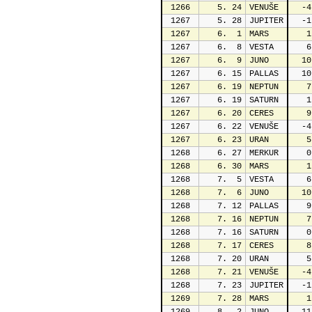
1266
   5. 24
VENUŠE
  -4
1267
   5. 28
JUPITER
  -1
1267
   6.  1
MARS
   1
1267
   6.  8
VESTA
   6
1267
   6.  9
JUNO
  10
1267
   6. 15
PALLAS
  10
1267
   6. 19
NEPTUN
   7
1267
   6. 19
SATURN
   1
1267
   6. 20
CERES
   9
1267
   6. 22
VENUŠE
  -4
1267
   6. 23
URAN
   5
1268
   6. 27
MERKUR
   0
1268
   6. 30
MARS
   1
1268
   7.  5
VESTA
   6
1268
   7.  6
JUNO
  10
1268
   7. 12
PALLAS
   9
1268
   7. 16
NEPTUN
   7
1268
   7. 16
SATURN
   0
1268
   7. 17
CERES
   8
1268
   7. 20
URAN
   5
1268
   7. 21
VENUŠE
  -4
1268
   7. 23
JUPITER
  -1
1269
   7. 28
MARS
   1