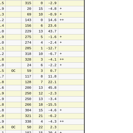
.5
 315
   0
 -2.9
.9
  20
  15
 -4.8
+
.3
  69
  10
 -0.9
+
.2
 143
   0
 14.6
++
.4
 156
   6
 23.6
.0
 229
  13
 43.7
.9
 275
   5
 -1.6
+
.0
 274
   4
 -2.4
+
.1
 285
   1
-12.7
.2
 318
  10
 -6.7
+
.8
 328
   3
 -4.1
++
.0
  24
   6
 -2.2
+
.5
  OC
  59
   3
  0.7
.7
 117
   8
 11.8
.8
 128
   7
 22.1
.6
 200
  13
 45.8
.9
 250
  12
 -2.3
.9
 250
  13
 -3.4
.8
 266
  18
-15.5
.8
 304
  15
 -4.6
+
.0
 321
  21
 -6.2
.9
 338
   4
 -4.3
++
.6
  OC
  50
  22
  2.3