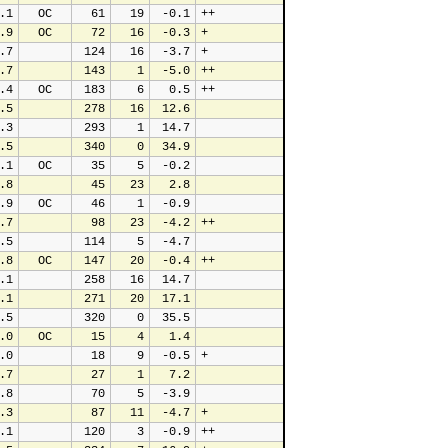
.1
  OC
  61
  19
 -0.1
++
.9
  OC
  72
  16
 -0.3
+
.7
 124
  16
 -3.7
+
.7
 143
   1
 -5.0
++
.4
  OC
 183
   6
  0.5
++
.5
 278
  16
 12.6
.3
 293
   1
 14.7
.5
 340
   0
 34.9
.1
  OC
  35
   5
 -0.2
.8
  45
  23
  2.8
.9
  OC
  46
   1
 -0.9
.7
  98
  23
 -4.2
++
.5
 114
   5
 -4.7
.8
  OC
 147
  20
 -0.4
++
.1
 258
  16
 14.7
.1
 271
  20
 17.1
.5
 320
   0
 35.5
.0
  OC
  15
   4
  1.4
.0
  18
   9
 -0.5
+
.7
  27
   1
  7.2
.8
  70
   5
 -3.9
.3
  87
  11
 -4.7
+
.1
 120
   3
 -0.9
++