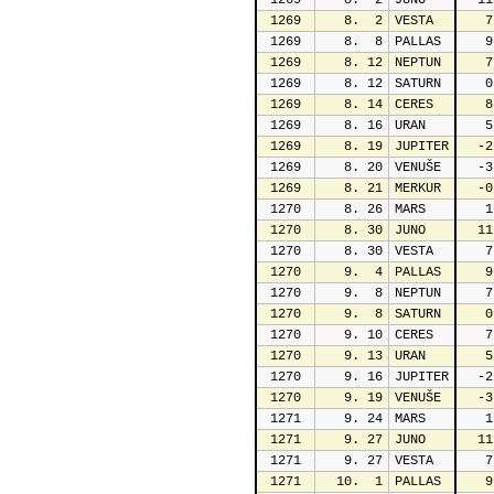
1269
   8.  2
JUNO
  11
1269
   8.  2
VESTA
   7
1269
   8.  8
PALLAS
   9
1269
   8. 12
NEPTUN
   7
1269
   8. 12
SATURN
   0
1269
   8. 14
CERES
   8
1269
   8. 16
URAN
   5
1269
   8. 19
JUPITER
  -2
1269
   8. 20
VENUŠE
  -3
1269
   8. 21
MERKUR
  -0
1270
   8. 26
MARS
   1
1270
   8. 30
JUNO
  11
1270
   8. 30
VESTA
   7
1270
   9.  4
PALLAS
   9
1270
   9.  8
NEPTUN
   7
1270
   9.  8
SATURN
   0
1270
   9. 10
CERES
   7
1270
   9. 13
URAN
   5
1270
   9. 16
JUPITER
  -2
1270
   9. 19
VENUŠE
  -3
1271
   9. 24
MARS
   1
1271
   9. 27
JUNO
  11
1271
   9. 27
VESTA
   7
1271
  10.  1
PALLAS
   9