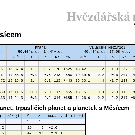
ěsícem
Praha
Valašské Meziříčí
50.08°s.š., 14.4°v.d.
49.46°s.š., 17.98°v.d.
E
SEČ
a
b
PA
CA
SEČ
a
b
PA
C
 61
18 37.4
  1.1
 -0.7
 76
+82S
18 42.1
  1.2
 -1.0
 82
+7
 61
19 38.8
  0.3
  0.3
213
-55S
19 39.6
  0.2
  0.6
207
-4
 72
15 18.8
  2.4
  0.2
113
+44S
15 30.1
  4.4
 -1.7
127
+3
333
13 11.6
  0.9
 -2.0
117
-85S
13 16.1
  0.9
 -2.0
113
-8
333
14 24.3
  0.3
 -2.2
314
+68N
14 26.6
  0.2
 -2.2
317
+6
anet, trpasličích planet a planetek s Měsícem
g
Zákryt
f
E
DDec
Viditelnost
°
°
°
.2
  28
   5
 -2.6
.5
  47
  17
  2.1
++