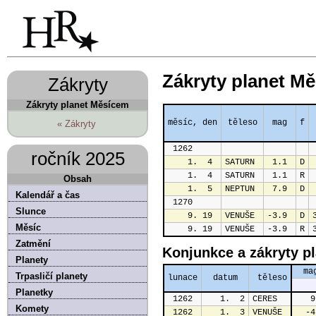
Zákryty planet M
Zákryty
Zákryty planet Měsícem
měsíc, den
těleso
mag
f
« Zákryty
1262     
ročník 2025
1.  4 
SATURN 
 1.1 
D
1.  4 
SATURN 
 1.1 
R
Obsah
1.  5 
NEPTUN 
 7.9 
D
Kalendář a čas
1270     
Slunce
9. 19 
VENUŠE 
-3.9 
D
Měsíc
9. 19 
VENUŠE 
-3.9 
R
Zatmění
Konjunkce a zákryty pl
Planety
ma
Trpasličí planety
lunace
datum
 těleso
Planetky
1262
   1.  2
CERES
   9
Komety
1262
   1.  3
VENUŠE
  -4