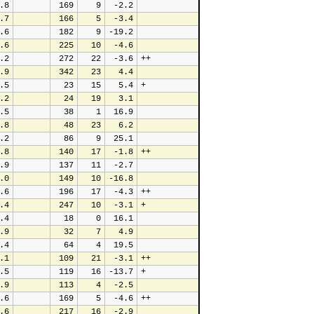
.8
 169
   9
 -2.2
.7
 166
   5
 -3.4
.6
 182
   9
-19.2
.6
 225
  10
 -4.6
.2
 272
  22
 -3.6
++
.9
 342
  23
  4.4
.5
  23
  15
  5.4
+
.2
  24
  19
  3.1
.5
  38
   1
 16.9
.8
  48
  23
  6.2
.2
  86
   9
 25.1
.8
 140
  17
 -1.8
++
.9
 137
  11
 -2.7
.0
 149
  10
-16.8
.6
 196
  17
 -4.3
++
.4
 247
  10
 -3.1
+
.4
  18
   0
 16.1
.9
  32
   7
  4.9
.4
  64
   4
 19.5
.1
 109
  21
 -3.1
++
.5
 119
  16
-13.7
+
.9
 113
   4
 -2.5
.6
 169
   5
 -4.6
++
.6
 217
  16
 -2.9