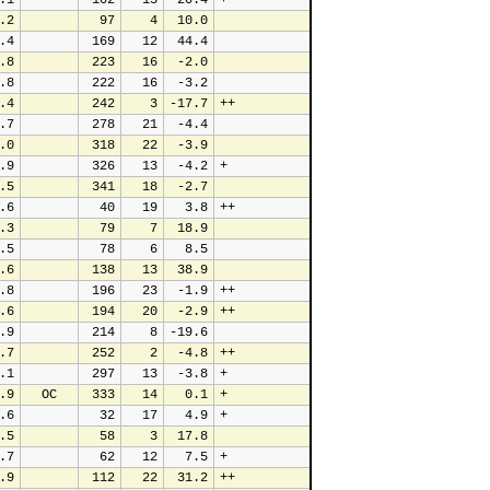
.1
 102
  15
 20.4
+
.2
  97
   4
 10.0
.4
 169
  12
 44.4
.8
 223
  16
 -2.0
.8
 222
  16
 -3.2
.4
 242
   3
-17.7
++
.7
 278
  21
 -4.4
.0
 318
  22
 -3.9
.9
 326
  13
 -4.2
+
.5
 341
  18
 -2.7
.6
  40
  19
  3.8
++
.3
  79
   7
 18.9
.5
  78
   6
  8.5
.6
 138
  13
 38.9
.8
 196
  23
 -1.9
++
.6
 194
  20
 -2.9
++
.9
 214
   8
-19.6
.7
 252
   2
 -4.8
++
.1
 297
  13
 -3.8
+
.9
  OC
 333
  14
  0.1
+
.6
  32
  17
  4.9
+
.5
  58
   3
 17.8
.7
  62
  12
  7.5
+
.9
 112
  22
 31.2
++