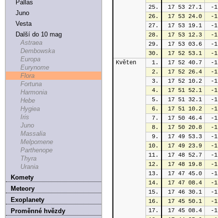
Pallas
25.
 17 53 27.1
 -1
Juno
26.
 17 53 24.0
 -1
Vesta
27.
 17 53 19.1
 -1
Další do 10 mag
28.
 17 53 12.3
 -1
Astraea
29.
 17 53 03.6
 -1
Dembowska
30.
 17 52 53.1
 -1
Europa
Květen
1.
 17 52 40.7
 -1
Eurynome
2.
 17 52 26.4
 -1
Flora
3.
 17 52 10.2
 -1
Fortuna
4.
 17 51 52.1
 -1
Harmonia
5.
 17 51 32.1
 -1
Hebe
Hygiea
6.
 17 51 10.2
 -1
Iris
7.
 17 50 46.4
 -1
Juno
8.
 17 50 20.8
 -1
Massalia
9.
 17 49 53.3
 -1
Melpomene
10.
 17 49 23.9
 -1
Parthenope
11.
 17 48 52.7
 -1
Thyra
12.
 17 48 19.8
 -1
Urania
13.
 17 47 45.0
 -1
Komety
14.
 17 47 08.4
 -1
Meteory
15.
 17 46 30.1
 -1
Exoplanety
16.
 17 45 50.1
 -1
Proměnné hvězdy
17.
 17 45 08.4
 -1