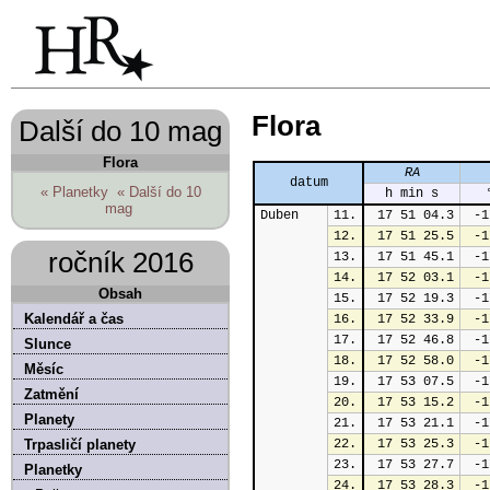
Flora
Další do 10 mag
Flora
RA
datum
« Planetky
« Další do 10
h min s
mag
Duben
11.
 17 51 04.3
 -1
12.
 17 51 25.5
 -1
ročník 2016
13.
 17 51 45.1
 -1
14.
 17 52 03.1
 -1
Obsah
15.
 17 52 19.3
 -1
Kalendář a čas
16.
 17 52 33.9
 -1
17.
 17 52 46.8
 -1
Slunce
18.
 17 52 58.0
 -1
Měsíc
19.
 17 53 07.5
 -1
Zatmění
20.
 17 53 15.2
 -1
Planety
21.
 17 53 21.1
 -1
Trpasličí planety
22.
 17 53 25.3
 -1
23.
 17 53 27.7
 -1
Planetky
24.
 17 53 28.3
 -1