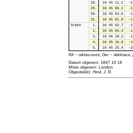
28.
 16 45 11.2
 -1
29.
 16 45 06.1
 -1
30.
 16 45 03.0
 -1
31.
 16 45 01.8
 -1
Srpen
1.
 16 45 02.7
 -1
2.
 16 45 05.4
 -1
3.
 16 45 10.2
 -1
4.
 16 45 16.8
 -1
5.
 16 45 25.4
 -2
RA ~ rektascenze; Dec ~ deklinace; 
Datum objevení: 1847 10 18
Místo objevení: London
Objevitel(é): Hind, J. R.