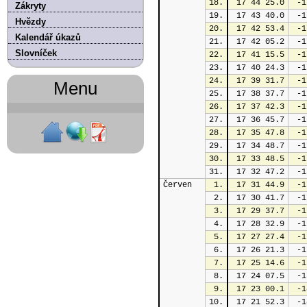
18.
 17 44 25.0
 -1
Zákryty
19.
 17 43 40.0
 -1
Hvězdy
20.
 17 42 53.4
 -1
Kalendář úkazů
21.
 17 42 05.2
 -1
Slovníček
22.
 17 41 15.5
 -1
23.
 17 40 24.3
 -1
24.
 17 39 31.7
 -1
Menu
25.
 17 38 37.7
 -1
26.
 17 37 42.3
 -1
27.
 17 36 45.7
 -1
28.
 17 35 47.8
 -1
29.
 17 34 48.7
 -1
30.
 17 33 48.5
 -1
31.
 17 32 47.2
 -1
Červen
1.
 17 31 44.9
 -1
2.
 17 30 41.7
 -1
3.
 17 29 37.7
 -1
4.
 17 28 32.9
 -1
5.
 17 27 27.4
 -1
6.
 17 26 21.3
 -1
7.
 17 25 14.6
 -1
8.
 17 24 07.5
 -1
9.
 17 23 00.1
 -1
10.
 17 21 52.3
 -1