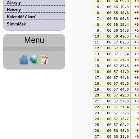
4.
 00 54 56.3
 +0
Zákryty
5.
 00 55 19.3
 +0
Hvězdy
6.
 00 55 40.6
 +0
Kalendář úkazů
7.
 00 56 00.3
 +0
Slovníček
8.
 00 56 18.4
 +0
9.
 00 56 34.8
 +0
10.
 00 56 49.5
 +0
Menu
11.
 00 57 02.5
 +0
12.
 00 57 13.8
 +0
13.
 00 57 23.4
 +0
14.
 00 57 31.3
 +0
15.
 00 57 37.5
 +0
16.
 00 57 41.9
 +0
17.
 00 57 44.6
 +0
18.
 00 57 45.5
 +0
19.
 00 57 44.6
 +0
20.
 00 57 42.0
 +0
21.
 00 57 37.6
 +0
22.
 00 57 31.4
 -0
23.
 00 57 23.5
 -0
24.
 00 57 13.7
 -0
25.
 00 57 02.2
 -0
26.
 00 56 48.9
 -0
27.
 00 56 33.9
 -0