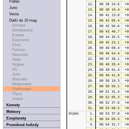
Pallas
12.
 00 39 24.6
 +0
Juno
13.
 00 40 19.4
 +0
Vesta
14.
 00 41 13.0
 +0
Další do 10 mag
15.
 00 42 05.4
 +0
Astraea
16.
 00 42 56.6
 +0
Dembowska
17.
 00 43 46.7
 +0
Europa
18.
 00 44 35.5
 +0
Eurynome
19.
 00 45 23.1
 +0
Flora
20.
 00 46 09.4
 +0
Fortuna
21.
 00 46 54.4
 +0
Harmonia
22.
 00 47 38.1
 +0
Hebe
Hygiea
23.
 00 48 20.4
 +0
Iris
24.
 00 49 01.4
 +0
Juno
25.
 00 49 41.0
 +0
Massalia
26.
 00 50 19.3
 +0
Melpomene
27.
 00 50 56.1
 +0
Parthenope
28.
 00 51 31.4
 +0
Thyra
29.
 00 52 05.3
 +0
Urania
30.
 00 52 37.6
 +0
Komety
31.
 00 53 08.5
 +0
Meteory
Srpen
1.
 00 53 37.8
 +0
Exoplanety
2.
 00 54 05.5
 +0
Proměnné hvězdy
3.
 00 54 31.7
 +0