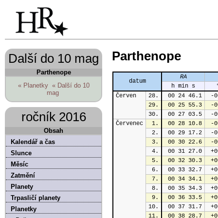
Parthenope
Další do 10 mag
Parthenope
RA
datum
« Planetky
« Další do 10
h min s
mag
Červen
28.
 00 24 46.1
 -0
29.
 00 25 55.3
 -0
ročník 2016
30.
 00 27 03.5
 -0
Červenec
1.
 00 28 10.8
 -0
Obsah
2.
 00 29 17.2
 -0
Kalendář a čas
3.
 00 30 22.6
 -0
4.
 00 31 27.0
 +0
Slunce
5.
 00 32 30.3
 +0
Měsíc
6.
 00 33 32.7
 +0
Zatmění
7.
 00 34 34.1
 +0
Planety
8.
 00 35 34.3
 +0
Trpasličí planety
9.
 00 36 33.5
 +0
10.
 00 37 31.7
 +0
Planetky
11.
 00 38 28.7
 +0