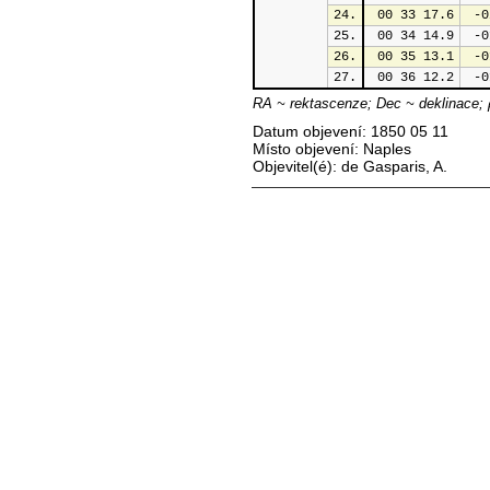
24.
 00 33 17.6
 -0
25.
 00 34 14.9
 -0
26.
 00 35 13.1
 -0
27.
 00 36 12.2
 -0
RA ~ rektascenze; Dec ~ deklinace; 
Datum objevení: 1850 05 11
Místo objevení: Naples
Objevitel(é): de Gasparis, A.