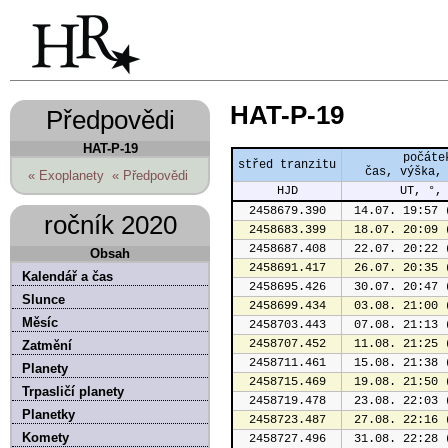
HAT-P-19
Předpovědi
HAT-P-19
počáte
střed tranzitu
čas, výška,
« Exoplanety
« Předpovědi
HJD
UT, °,
2458679.390
 14.07. 19:57 
ročník 2020
2458683.399
 18.07. 20:09 
2458687.408
 22.07. 20:22 
Obsah
2458691.417
 26.07. 20:35 
Kalendář a čas
2458695.426
 30.07. 20:47 
Slunce
2458699.434
 03.08. 21:00 
Měsíc
2458703.443
 07.08. 21:13 
2458707.452
 11.08. 21:25 
Zatmění
2458711.461
 15.08. 21:38 
Planety
2458715.469
 19.08. 21:50 
Trpasličí planety
2458719.478
 23.08. 22:03 
Planetky
2458723.487
 27.08. 22:16 
Komety
2458727.496
 31.08. 22:28 