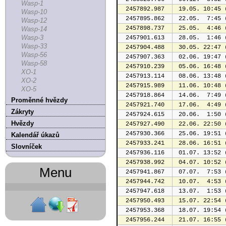
Wasp-1
2457892.987
 19.05. 10:45 
Wasp-10
2457895.862
 22.05.  7:45 
Wasp-12
2457898.737
 25.05.  4:46 
Wasp-14
Wasp-3
2457901.613
 28.05.  1:46 
Wasp-33
2457904.488
 30.05. 22:47 
Wasp-56
2457907.363
 02.06. 19:47 
Wasp-58
2457910.239
 05.06. 16:48 
XO-1
2457913.114
 08.06. 13:48 
XO-2
2457915.989
 11.06. 10:48 
XO-5
2457918.864
 14.06.  7:49 
Proměnné hvězdy
2457921.740
 17.06.  4:49 
Zákryty
2457924.615
 20.06.  1:50 
Hvězdy
2457927.490
 22.06. 22:50 
2457930.366
 25.06. 19:51 
Kalendář úkazů
2457933.241
 28.06. 16:51 
Slovníček
2457936.116
 01.07. 13:52 
2457938.992
 04.07. 10:52 
Menu
2457941.867
 07.07.  7:53 
2457944.742
 10.07.  4:53 
2457947.618
 13.07.  1:53 
2457950.493
 15.07. 22:54 
2457953.368
 18.07. 19:54 
2457956.244
 21.07. 16:55 