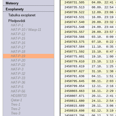
2458731.505
 04.09. 22:41 
Meteory
2458735.513
 08.09. 22:54 
Exoplanety
2458739.522
 12.09. 23:06 
Tabulka exoplanet
2458743.531
 16.09. 23:19 
Předpovědi
2458747.540
 20.09. 23:32 
HAT-P-1
2458751.548
 24.09. 23:44 
HAT-P-10 / Wasp-11
2458755.557
 28.09. 23:57 
HAT-P-12
2458759.566
 03.10.  0:09 
HAT-P-15
2458763.575
 07.10.  0:22 
HAT-P-16
2458767.584
 11.10.  0:35 
HAT-P-17
HAT-P-18
2458771.592
 15.10.  0:47 
HAT-P-19
2458775.601
 19.10.  1:00 
HAT-P-20
2458779.610
 23.10.  1:13 
HAT-P-22
2458783.619
 27.10.  1:25 
HAT-P-3
2458787.627
 31.10.  1:38 
HAT-P-32
2458791.636
 04.11.  1:51 
HAT-P-33
2458795.645
 08.11.  2:03 
HAT-P-36
2458799.654
 12.11.  2:16 
HAT-P-5
HAT-P-56
2458803.663
 16.11.  2:29 
HD189733
2458807.671
 20.11.  2:41 
Qatar-1
2458811.680
 24.11.  2:54 
Tres-1
2458815.689
 28.11.  3:06 
Tres-2
2458819.698
 02.12.  3:19 
Tres-3
2458823.706
 06.12.  3:32 