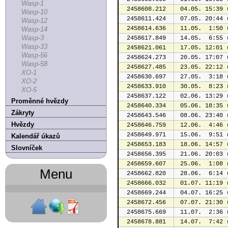
Wasp-1
2458608.212
 04.05. 15:39 
Wasp-10
2458611.424
 07.05. 20:44 
Wasp-12
2458614.636
 11.05.  1:50 
Wasp-14
Wasp-3
2458617.849
 14.05.  6:55 
Wasp-33
2458621.061
 17.05. 12:01 
Wasp-56
2458624.273
 20.05. 17:07 
Wasp-58
2458627.485
 23.05. 22:12 
XO-1
2458630.697
 27.05.  3:18 
XO-2
2458633.910
 30.05.  8:23 
XO-5
2458637.122
 02.06. 13:29 
Proměnné hvězdy
2458640.334
 05.06. 18:35 
Zákryty
2458643.546
 08.06. 23:40 
Hvězdy
2458646.759
 12.06.  4:46 
2458649.971
 15.06.  9:51 
Kalendář úkazů
2458653.183
 18.06. 14:57 
Slovníček
2458656.395
 21.06. 20:03 
2458659.607
 25.06.  1:08 
Menu
2458662.820
 28.06.  6:14 
2458666.032
 01.07. 11:19 
2458669.244
 04.07. 16:25 
2458672.456
 07.07. 21:30 
2458675.669
 11.07.  2:36 
2458678.881
 14.07.  7:42 