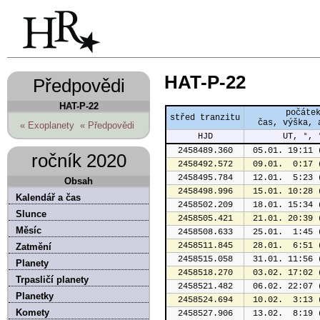
HAT-P-22
Předpovědi
HAT-P-22
počáte
střed tranzitu
čas, výška, 
« Exoplanety
« Předpovědi
HJD
UT, °, 
2458489.360
 05.01. 19:11 
ročník 2020
2458492.572
 09.01.  0:17 
2458495.784
 12.01.  5:23 
Obsah
2458498.996
 15.01. 10:28 
Kalendář a čas
2458502.209
 18.01. 15:34 
Slunce
2458505.421
 21.01. 20:39 
Měsíc
2458508.633
 25.01.  1:45 
2458511.845
 28.01.  6:51 
Zatmění
2458515.058
 31.01. 11:56 
Planety
2458518.270
 03.02. 17:02 
Trpasličí planety
2458521.482
 06.02. 22:07 
Planetky
2458524.694
 10.02.  3:13 
Komety
2458527.906
 13.02.  8:19 