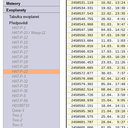
2458531.119
 16.02. 13:24 
Meteory
2458534.331
 19.02. 18:30 
Exoplanety
2458537.543
 22.02. 23:35 
Tabulka exoplanet
2458540.755
 26.02.  4:41 
Předpovědi
2458543.968
 01.03.  9:47 
HAT-P-1
2458547.180
 04.03. 14:52 
HAT-P-10 / Wasp-11
2458550.392
 07.03. 19:58 
HAT-P-12
2458553.604
 11.03.  1:03 
HAT-P-15
2458556.816
 14.03.  6:09 
HAT-P-16
2458560.029
 17.03. 11:15 
HAT-P-17
HAT-P-18
2458563.241
 20.03. 16:20 
HAT-P-19
2458566.453
 23.03. 21:26 
HAT-P-20
2458569.665
 27.03.  2:31 
HAT-P-22
2458572.877
 30.03.  7:37 
HAT-P-3
2458576.090
 02.04. 12:43 
HAT-P-32
2458579.302
 05.04. 17:48 
HAT-P-33
2458582.514
 08.04. 22:54 
HAT-P-36
2458585.726
 12.04.  3:59 
HAT-P-5
HAT-P-56
2458588.939
 15.04.  9:05 
HD189733
2458592.151
 18.04. 14:11 
Qatar-1
2458595.363
 21.04. 19:16 
Tres-1
2458598.575
 25.04.  0:22 
Tres-2
2458601.787
 28.04.  5:27 
Tres-3
2458605.000
 01.05. 10:33 