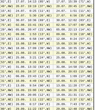
(82°,E)
17.07. 14:13 (85°,W)
 17.07. 15:39 (71°,W)
(49°,NW)
20.07. 19:19 (37°,NW)
 20.07. 20:45 (27°,NW)
(15°,N)
24.07.  0:25 (11°,N)
 24.07.  1:51 (11°,N)
(18°,NE)
27.07.  5:30 (26°,NE)
 27.07.  6:56 (35°,NE)
(56°,E)
30.07. 10:36 (69°,E)
 30.07. 12:02 (83°,E)
(75°,W)
02.08. 15:41 (61°,W)
 02.08. 17:07 (48°,NW)
(29°,NW)
05.08. 20:47 (21°,NW)
 05.08. 22:13 (14°,N)
(11°,N)
09.08.  1:53 (13°,N)
 09.08.  3:19 (18°,NE)
(33°,NE)
12.08.  6:58 (44°,NE)
 12.08.  8:24 (57°,E)
(79°,E)
15.08. 12:04 (87°,W)
 15.08. 13:30 (74°,W)
(51°,NW)
18.08. 17:09 (39°,NW)
 18.08. 18:35 (29°,NW)
(16°,NW)
21.08. 22:15 (12°,N)
 21.08. 23:41 (11°,N)
(17°,NE)
25.08.  3:21 (24°,NE)
 25.08.  4:47 (34°,NE)
(53°,NE)
28.08.  8:26 (66°,E)
 28.08.  9:52 (80°,E)
(77°,W)
31.08. 13:32 (63°,W)
 31.08. 14:58 (51°,NW)
(31°,NW)
03.09. 18:37 (22°,NW)
 03.09. 20:03 (15°,NW)
(11°,N)
06.09. 23:43 (12°,N)
 07.09.  1:09 (17°,NE)
(31°,NE)
10.09.  4:49 (42°,NE)
 10.09.  6:15 (54°,NE)
(77°,E)
13.09.  9:54 (90°,N)
 13.09. 11:20 (77°,W)
(54°,NW)
16.09. 15:00 (41°,NW)
 16.09. 16:26 (31°,NW)
(17°,NW)
19.09. 20:05 (12°,N)
 19.09. 21:31 (11°,N)
(16°,NE)
23.09.  1:11 (22°,NE)
 23.09.  2:37 (32°,NE)
(51°,NE)
26.09.  6:17 (64°,E)
 26.09.  7:43 (78°,E)
(80°,W)
29.09. 11:22 (67°,W)
 29.09. 12:48 (53°,NW)