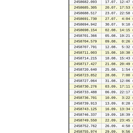
2458682.093
 17.07. 12:47 
2458685.305
 20.07. 17:53 
2458688.517
 23.07. 22:58 
2458691.730
 27.07.  4:04 
2458694.942
 30.07.  9:10 
2458698.154
 02.08. 14:15 
2458701.366
 05.08. 19:21 
2458704.579
 09.08.  0:26 
2458707.791
 12.08.  5:32 
2458711.003
 15.08. 10:38 
2458714.215
 18.08. 15:43 
2458717.427
 21.08. 20:49 
2458720.640
 25.08.  1:54 
2458723.852
 28.08.  7:00 
2458727.064
 31.08. 12:06 
2458730.276
 03.09. 17:11 
2458733.488
 06.09. 22:17 
2458736.701
 10.09.  3:22 
2458739.913
 13.09.  8:28 
2458743.125
 16.09. 13:34 
2458746.337
 19.09. 18:39 
2458749.550
 22.09. 23:45 
2458752.762
 26.09.  4:50 
2458755.974
 29.09.  9:56 