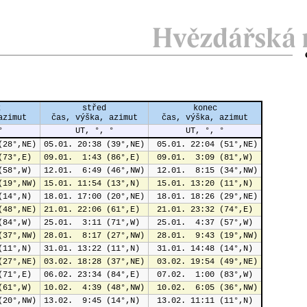
k
střed
konec
azimut
čas, výška, azimut
čas, výška, azimut
°
UT, °, °
UT, °, °
(28°,NE)
05.01. 20:38 (39°,NE)
 05.01. 22:04 (51°,NE)
(73°,E)
09.01.  1:43 (86°,E)
 09.01.  3:09 (81°,W)
(58°,W)
12.01.  6:49 (46°,NW)
 12.01.  8:15 (34°,NW)
(19°,NW)
15.01. 11:54 (13°,N)
 15.01. 13:20 (11°,N)
(14°,N)
18.01. 17:00 (20°,NE)
 18.01. 18:26 (29°,NE)
(48°,NE)
21.01. 22:06 (61°,E)
 21.01. 23:32 (74°,E)
(84°,W)
25.01.  3:11 (71°,W)
 25.01.  4:37 (57°,W)
(37°,NW)
28.01.  8:17 (27°,NW)
 28.01.  9:43 (19°,NW)
(11°,N)
31.01. 13:22 (11°,N)
 31.01. 14:48 (14°,N)
(27°,NE)
03.02. 18:28 (37°,NE)
 03.02. 19:54 (49°,NE)
(71°,E)
06.02. 23:34 (84°,E)
 07.02.  1:00 (83°,W)
(61°,W)
10.02.  4:39 (48°,NW)
 10.02.  6:05 (36°,NW)
(20°,NW)
13.02.  9:45 (14°,N)
 13.02. 11:11 (11°,N)