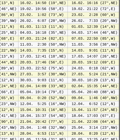
(13°,N)
16.02. 14:50 (19°,NE)
 16.02. 16:16 (27°,NE)
(46°,NE)
19.02. 19:56 (58°,E)
 19.02. 21:22 (72°,E)
(86°,W)
23.02.  1:02 (73°,W)
 23.02.  2:28 (60°,W)
(39°,NW)
26.02.  6:07 (28°,NW)
 26.02.  7:33 (20°,NW)
(11°,N)
01.03. 11:13 (11°,N)
 01.03. 12:39 (14°,N)
(25°,NE)
04.03. 16:18 (35°,NE)
 04.03. 17:44 (46°,NE)
(68°,E)
07.03. 21:24 (82°,E)
 07.03. 22:50 (85°,W)
(63°,W)
11.03.  2:30 (50°,NW)
 11.03.  3:56 (38°,NW)
(22°,NW)
14.03.  7:35 (15°,N)
 14.03.  9:01 (11°,N)
(13°,N)
17.03. 12:41 (18°,NE)
 17.03. 14:07 (26°,NE)
(44°,NE)
20.03. 17:46 (56°,E)
 20.03. 19:12 (69°,E)
(89°,W)
23.03. 22:52 (75°,W)
 24.03.  0:18 (62°,W)
(41°,NW)
27.03.  3:57 (30°,NW)
 27.03.  5:24 (21°,NW)
(12°,N)
30.03.  9:03 (11°,N)
 30.03. 10:29 (13°,N)
(24°,NE)
02.04. 14:09 (33°,NE)
 02.04. 15:35 (44°,NE)
(66°,E)
05.04. 19:14 (79°,E)
 05.04. 20:40 (88°,W)
(65°,W)
09.04.  0:20 (52°,NW)
 09.04.  1:46 (40°,NW)
(23°,NW)
12.04.  5:25 (16°,NW)
 12.04.  6:52 (12°,N)
(12°,N)
15.04. 10:31 (16°,NE)
 15.04. 11:57 (24°,NE)
(41°,NE)
18.04. 15:37 (54°,NE)
 18.04. 17:03 (67°,E)
(90°,E)
21.04. 20:42 (77°,W)
 21.04. 22:08 (64°,W)
(43°,NW)
25.04.  1:48 (32°,NW)
 25.04.  3:14 (23°,NW)
(13°,N)
28.04.  6:53 (11°,N)
 28.04.  8:20 (12°,N)
(22°,NE)
01.05. 11:59 (31°,NE)
 01.05. 13:25 (42°,NE)