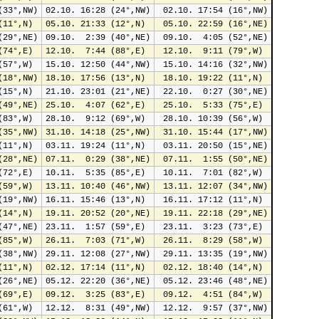
(33°,NW)
02.10. 16:28 (24°,NW)
 02.10. 17:54 (16°,NW)
(11°,N)
05.10. 21:33 (12°,N)
 05.10. 22:59 (16°,NE)
(29°,NE)
09.10.  2:39 (40°,NE)
 09.10.  4:05 (52°,NE)
(74°,E)
12.10.  7:44 (88°,E)
 12.10.  9:11 (79°,W)
(57°,W)
15.10. 12:50 (44°,NW)
 15.10. 14:16 (32°,NW)
(18°,NW)
18.10. 17:56 (13°,N)
 18.10. 19:22 (11°,N)
(15°,N)
21.10. 23:01 (21°,NE)
 22.10.  0:27 (30°,NE)
(49°,NE)
25.10.  4:07 (62°,E)
 25.10.  5:33 (75°,E)
(83°,W)
28.10.  9:12 (69°,W)
 28.10. 10:39 (56°,W)
(35°,NW)
31.10. 14:18 (25°,NW)
 31.10. 15:44 (17°,NW)
(11°,N)
03.11. 19:24 (11°,N)
 03.11. 20:50 (15°,NE)
(28°,NE)
07.11.  0:29 (38°,NE)
 07.11.  1:55 (50°,NE)
(72°,E)
10.11.  5:35 (85°,E)
 10.11.  7:01 (82°,W)
(59°,W)
13.11. 10:40 (46°,NW)
 13.11. 12:07 (34°,NW)
(19°,NW)
16.11. 15:46 (13°,N)
 16.11. 17:12 (11°,N)
(14°,N)
19.11. 20:52 (20°,NE)
 19.11. 22:18 (29°,NE)
(47°,NE)
23.11.  1:57 (59°,E)
 23.11.  3:23 (73°,E)
(85°,W)
26.11.  7:03 (71°,W)
 26.11.  8:29 (58°,W)
(38°,NW)
29.11. 12:08 (27°,NW)
 29.11. 13:35 (19°,NW)
(11°,N)
02.12. 17:14 (11°,N)
 02.12. 18:40 (14°,N)
(26°,NE)
05.12. 22:20 (36°,NE)
 05.12. 23:46 (48°,NE)
(69°,E)
09.12.  3:25 (83°,E)
 09.12.  4:51 (84°,W)
(61°,W)
12.12.  8:31 (49°,NW)
 12.12.  9:57 (37°,NW)