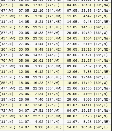
(63°,E)
04.05. 17:05 (77°,E)
 04.05. 18:31 (90°,NW)
(67°,W)
07.05. 22:10 (54°,NW)
 07.05. 23:36 (42°,NW)
(25°,NW)
11.05.  3:16 (17°,NW)
 11.05.  4:42 (12°,N)
(11°,N)
14.05.  8:21 (15°,NE)
 14.05.  9:48 (22°,NE)
(39°,NE)
17.05. 13:27 (51°,NE)
 17.05. 14:53 (64°,E)
(87°,E)
20.05. 18:33 (80°,W)
 20.05. 19:59 (66°,W)
(45°,NW)
23.05. 23:38 (33°,NW)
 24.05.  1:04 (24°,NW)
(13°,N)
27.05.  4:44 (11°,N)
 27.05.  6:10 (12°,N)
(20°,NE)
30.05.  9:49 (29°,NE)
 30.05. 11:16 (40°,NE)
(61°,E)
02.06. 14:55 (74°,E)
 02.06. 16:21 (88°,E)
(70°,W)
05.06. 20:01 (56°,W)
 05.06. 21:27 (44°,NW)
(26°,NW)
09.06.  1:06 (18°,NW)
 09.06.  2:32 (13°,N)
(11°,N)
12.06.  6:12 (14°,N)
 12.06.  7:38 (21°,NE)
(37°,NE)
15.06. 11:17 (48°,NE)
 15.06. 12:44 (62°,E)
(85°,E)
18.06. 16:23 (82°,W)
 18.06. 17:49 (69°,W)
(47°,NW)
21.06. 21:29 (35°,NW)
 21.06. 22:55 (25°,NW)
(14°,N)
25.06.  2:34 (11°,N)
 25.06.  4:00 (11°,N)
(19°,NE)
28.06.  7:40 (27°,NE)
 28.06.  9:06 (38°,NE)
(58°,E)
01.07. 12:45 (72°,E)
 01.07. 14:11 (86°,E)
(72°,W)
04.07. 17:51 (59°,W)
 04.07. 19:17 (46°,NW)
(28°,NW)
07.07. 22:57 (19°,NW)
 08.07.  0:23 (14°,N)
(11°,N)
11.07.  4:02 (14°,N)
 11.07.  5:28 (19°,NE)
(35°,NE)
14.07.  9:08 (46°,NE)
 14.07. 10:34 (59°,E)