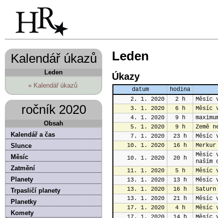
Leden
Kalendář úkazů
Leden
Úkazy
« Kalendář úkazů
datum
hodina
2. 1. 2020
2 h
Měsíc 
ročník 2020
3. 1. 2020
6 h
Měsíc 
4. 1. 2020
9 h
maximu
Obsah
5. 1. 2020
9 h
Země n
Kalendář a čas
7. 1. 2020
23 h
Měsíc 
Slunce
10. 1. 2020
16 h
Merkur
Měsíc 
Měsíc
10. 1. 2020
20 h
naším 
Zatmění
11. 1. 2020
5 h
Měsíc 
Planety
13. 1. 2020
13 h
Měsíc 
13. 1. 2020
16 h
Saturn
Trpasličí planety
13. 1. 2020
21 h
Měsíc 
Planetky
17. 1. 2020
4 h
Měsíc 
Komety
17. 1. 2020
14 h
Měsíc 