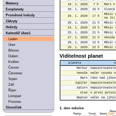
Meteory
18. 1. 2020
7 h
Mars v
Exoplanety
20. 1. 2020
16 h
Slunce
Měsíc 
Proměnné hvězdy
20. 1. 2020
17 h
na JV)
Zákryty
20. 1. 2020
21 h
Měsíc 
Hvězdy
24. 1. 2020
23 h
Měsíc 
25. 1. 2020
21 h
Měsíc 
Kalendář úkazů
27. 1. 2020
21 h
Venuše
Leden
28. 1. 2020
12 h
Měsíc 
Únor
29. 1. 2020
22 h
Měsíc 
Březen
Viditelnost planet
Duben
Květen
planeta
v
Červen
Merkur
nepozorovateln
Červenec
Venuše
večer vysoko n
Mars
ráno nad jihov
Srpen
Jupiter
nepozorovateln
Září
Saturn
nepozorovateln
Říjen
Uran
v první polovi
Listopad
Neptun
večer na jihoz
Prosinec
Slovníček
1. den měsíce