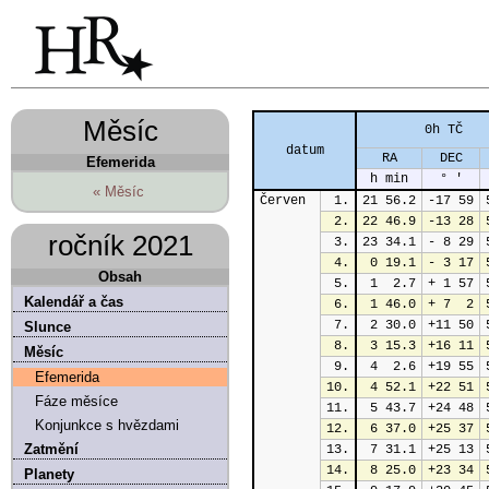
Měsíc
0h TČ
datum
RA
DEC
Efemerida
h min
° '
« Měsíc
Červen
1.
21 56.2
-17 59
2.
22 46.9
-13 28
ročník 2021
3.
23 34.1
- 8 29
4.
 0 19.1
- 3 17
Obsah
5.
 1  2.7
+ 1 57
Kalendář a čas
6.
 1 46.0
+ 7  2
7.
 2 30.0
+11 50
Slunce
8.
 3 15.3
+16 11
Měsíc
9.
 4  2.6
+19 55
Efemerida
10.
 4 52.1
+22 51
Fáze měsíce
11.
 5 43.7
+24 48
Konjunkce s hvězdami
12.
 6 37.0
+25 37
Zatmění
13.
 7 31.1
+25 13
14.
 8 25.0
+23 34
Planety