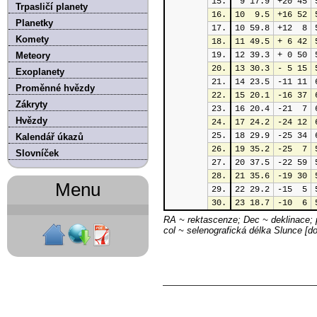
15.
 9 17.9
+20 45
Trpasličí planety
16.
10  9.5
+16 52
Planetky
17.
10 59.8
+12  8
Komety
18.
11 49.5
+ 6 42
Meteory
19.
12 39.3
+ 0 50
20.
13 30.3
- 5 15
Exoplanety
21.
14 23.5
-11 11
Proměnné hvězdy
22.
15 20.1
-16 37
Zákryty
23.
16 20.4
-21  7
Hvězdy
24.
17 24.2
-24 12
25.
18 29.9
-25 34
Kalendář úkazů
26.
19 35.2
-25  7
Slovníček
27.
20 37.5
-22 59
28.
21 35.6
-19 30
Menu
29.
22 29.2
-15  5
30.
23 18.7
-10  6
RA ~ rektascenze; Dec ~ deklinace; p
col ~ selenografická délka Slunce [d