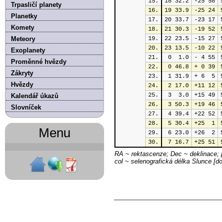
15.
18 32.2
-25 58
Trpasličí planety
16.
19 33.9
-25 24
Planetky
17.
20 33.7
-23 17
Komety
18.
21 30.3
-19 52
Meteory
19.
22 23.5
-15 27
20.
23 13.5
-10 22
Exoplanety
21.
 0  1.0
- 4 55
Proměnné hvězdy
22.
 0 46.8
+ 0 39
Zákryty
23.
 1 31.9
+ 6  5
Hvězdy
24.
 2 17.0
+11 12
25.
 3  3.0
+15 49
Kalendář úkazů
26.
 3 50.3
+19 46
Slovníček
27.
 4 39.4
+22 52
28.
 5 30.4
+25  1
Menu
29.
 6 23.0
+26  2
30.
 7 16.7
+25 51
RA ~ rektascenze; Dec ~ deklinace; p
col ~ selenografická délka Slunce [d