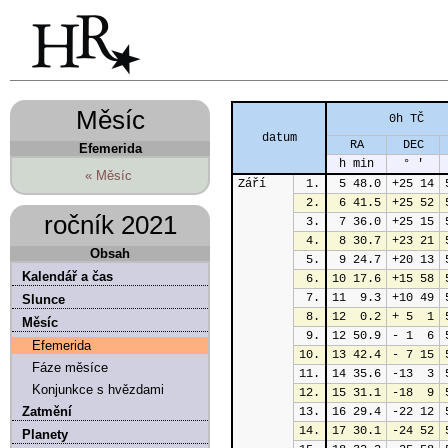
Měsíc
0h TČ
datum
RA
DEC
Efemerida
h min
° '
« Měsíc
Září
1.
 5 48.0
+25 14
2.
 6 41.5
+25 52
ročník 2021
3.
 7 36.0
+25 15
4.
 8 30.7
+23 21
Obsah
5.
 9 24.7
+20 13
Kalendář a čas
6.
10 17.6
+15 58
7.
11  9.3
+10 49
Slunce
8.
12  0.2
+ 5  1
Měsíc
9.
12 50.9
- 1  6
Efemerida
10.
13 42.4
- 7 15
Fáze měsíce
11.
14 35.6
-13  3
Konjunkce s hvězdami
12.
15 31.1
-18  9
Zatmění
13.
16 29.4
-22 12
14.
17 30.1
-24 52
Planety