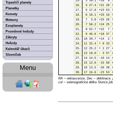
15.
 3 39.1
+18  9
Trpasličí planety
16.
 4 27.4
+21 28
Planetky
17.
 5 17.8
+23 53
Komety
18.
 6 10.1
+25 16
Meteory
19.
 7  3.8
+25 28
20.
 7 58.2
+24 25
Exoplanety
21.
 8 52.7
+22  7
Proměnné hvězdy
22.
 9 46.6
+18 37
Zákryty
23.
10 39.7
+14  2
Hvězdy
24.
11 32.4
+ 8 33
25.
12 25.2
+ 2 27
Kalendář úkazů
26.
13 19.0
- 3 57
Slovníček
27.
14 14.5
-10 14
28.
15 12.6
-15 58
Menu
29.
16 13.5
-20 39
30.
17 16.6
-23 53
RA ~ rektascenze; Dec ~ deklinace; p
col ~ selenografická délka Slunce [d