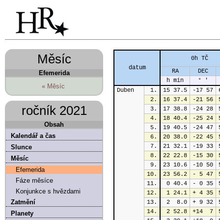
Měsíc
0h TČ
datum
RA
DEC
Efemerida
h min
° '
« Měsíc
Duben
1.
15 37.5
-17 57
2.
16 37.4
-21 56
ročník 2021
3.
17 38.8
-24 28
4.
18 40.4
-25 24
Obsah
5.
19 40.5
-24 47
Kalendář a čas
6.
20 38.0
-22 45
7.
21 32.1
-19 33
Slunce
8.
22 22.8
-15 30
Měsíc
9.
23 10.6
-10 50
Efemerida
10.
23 56.2
- 5 47
Fáze měsíce
11.
 0 40.4
- 0 35
Konjunkce s hvězdami
12.
 1 24.1
+ 4 35
Zatmění
13.
 2  8.0
+ 9 32
14.
 2 52.8
+14  7
Planety