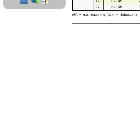
17.
52.45
27.
52.59
RA ~ rektascenze; Dec ~ deklinace;