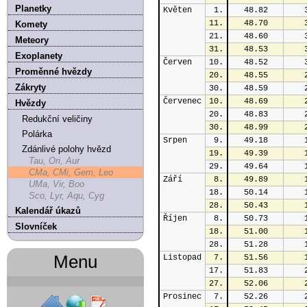
Planetky
Květen
1.
48.82
11.
48.70
Komety
21.
48.60
Meteory
31.
48.53
Exoplanety
Červen
10.
48.52
Proměnné hvězdy
20.
48.55
Zákryty
30.
48.59
Červenec
10.
48.69
Hvězdy
20.
48.83
Redukční veličiny
30.
48.99
Polárka
Srpen
9.
49.18
Zdánlivé polohy hvězd
19.
49.39
Tau, Ori, Aur
29.
49.64
CMa, CMi, Gem, Leo
Září
8.
49.89
UMa, Vir, Boo
18.
50.14
Sco, Lyr, Aqu, Cyg
28.
50.43
Kalendář úkazů
Říjen
8.
50.73
Slovníček
18.
51.00
28.
51.28
Menu
Listopad
7.
51.56
17.
51.83
27.
52.06
Prosinec
7.
52.26