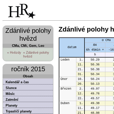
Zdánlivé polohy 
Zdánlivé polohy
hvězd
α CMa
RA
CMa, CMi, Gem, Leo
datum
6h 45min +
 -16
« Hvězdy
« Zdánlivé polohy
h
hvězd
Leden
1.
50.29
11.
50.36
ročník 2015
21.
50.38
31.
50.34
Obsah
Únor
10.
50.24
Kalendář a čas
20.
50.13
Slunce
Březen
2.
49.97
Měsíc
12.
49.76
22.
49.57
Zatmění
Duben
1.
49.38
Planety
11.
49.17
Trpasličí planety
21.
48.98