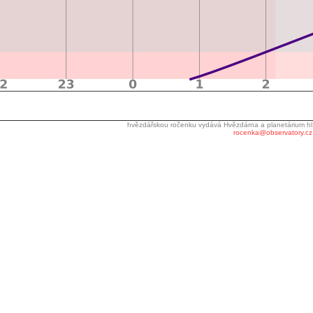
hvězdářskou ročenku vydává Hvězdárna a planetárium hl
rocenka@observatory.cz