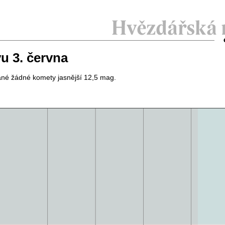
u 3. června
né žádné komety jasnější 12,5 mag.