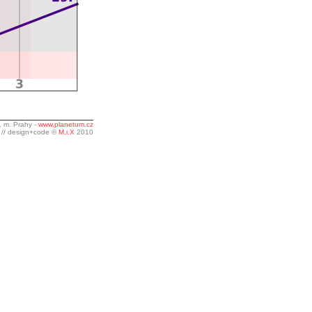
. m. Prahy -
www.planetum.cz
// design+code ©
M.i.X
2010