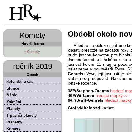
Období okolo nov
Komety
Nov 6. ledna
V lednu na obloze spatříme k
klesat, přestože na začátku roku 
« Komety
bude jasnou kometou pro binokul
Jasnou kometou loňského roku s 
ročník 2019
jasnost kolem 11 mag a pozorov
nalezneme v souhvězdí Rysa. S 
Gehrels
. Vývoj její jasnosti je 
Obsah
slabší než předpověď. Nalezneme 
Kalendář a čas
loňské ročence.
Slunce
38P/Stephan-Oterma
hledací ma
Měsíc
46P/Wirtanen
hledací mapky >>
64P/Swift-Gehrels
hledací mapky
Zatmění
Graf viditelnosti komet
Planety
Trpasličí planety
Planetky
Komety