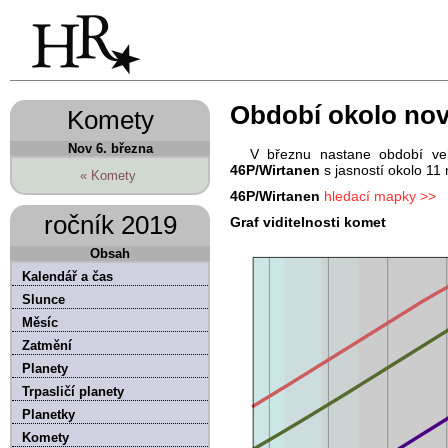
Období okolo nov
Komety
Nov 6. března
V březnu nastane období vel
46P/Wirtanen
s jasností okolo 11
« Komety
46P/Wirtanen
hledací mapky >>
ročník 2019
Graf viditelnosti komet
Obsah
Kalendář a čas
Slunce
Měsíc
Zatmění
Planety
Trpasličí planety
Planetky
Komety