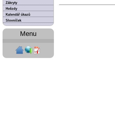
Zákryty
Hvězdy
Kalendář úkazů
Slovníček
Menu