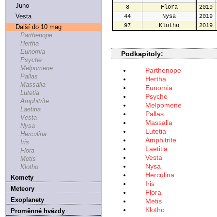
Juno
8
Flora
2019
Vesta
44
Nysa
2019
97
Klotho
2019
Další do 10 mag
Parthenope
Hertha
Eunomia
Podkapitoly:
Psyche
Melpomene
Parthenope
Pallas
Hertha
Massalia
Eunomia
Lutetia
Psyche
Amphitrite
Melpomene
Laetitia
Pallas
Vesta
Massalia
Nysa
Lutetia
Herculina
Amphitrite
Iris
Laetitia
Flora
Vesta
Metis
Nysa
Klotho
Herculina
Komety
Iris
Meteory
Flora
Exoplanety
Metis
Klotho
Proměnné hvězdy