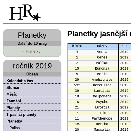
Planetky jasnější
Planetky
Další do 10 mag
číslo
název
rok
« Planetky
4
Vesta
2019
1
Ceres
2019
2
Pallas
2019
ročník 2019
15
Eunomia
2019
Obsah
9
Metis
2019
29
Amphitrite
2019
Kalendář a čas
532
Herculina
2019
Slunce
39
Laetitia
2019
Měsíc
18
Melpomene
2019
Zatmění
16
Psyche
2019
Planety
21
Lutetia
2019
7
Iris
2019
Trpasličí planety
11
Parthenope
2019
Planetky
135
Hertha
2019
Pallas
20
Massalia
2019