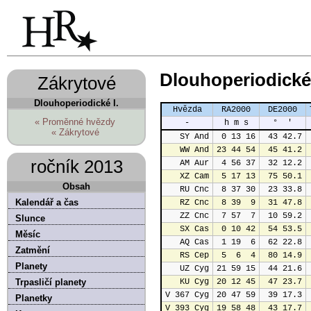
Dlouhoperiodické
Zákrytové
Dlouhoperiodické I.
Hvězda
RA2000
DE2000
« Proměnné hvězdy
-
h m s
°  '
« Zákrytové
SY And
0 13 16
43 42.7
WW And
23 44 54
45 41.2
ročník 2013
AM Aur
4 56 37
32 12.2
XZ Cam
5 17 13
75 50.1
Obsah
RU Cnc
8 37 30
23 33.8
Kalendář a čas
RZ Cnc
8 39  9
31 47.8
ZZ Cnc
7 57  7
10 59.2
Slunce
SX Cas
0 10 42
54 53.5
Měsíc
AQ Cas
1 19  6
62 22.8
Zatmění
RS Cep
5  6  4
80 14.9
Planety
UZ Cyg
21 59 15
44 21.6
Trpasličí planety
KU Cyg
20 12 45
47 23.7
V 367 Cyg
20 47 59
39 17.3
Planetky
V 393 Cyg
19 58 48
43 17.7