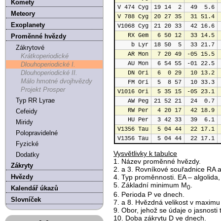
Komety
V 474 Cyg
19 14  2
49  5.6
Meteory
V 788 Cyg
20 27 35
31 51.4
Exoplanety
V1068 Cyg
21 20 33
42 16.6
RX Gem
6 50 12
33 14.5
Proměnné hvězdy
b Lyr
18 50  5
33 21.7
Zákrytové
AR Mon
7 20 49
-05 15.5
Krátkoperiodické
AU Mon
6 54 55
-01 22.5
Dlouhoperiodické I.
Dlouhoperiodické II.
DN Ori
6  0 29
10 13.2
Málo hmotné dvojhvězdy
FM Ori
5  8 57
10 33.3
Projekt Prosper
V1016 Ori
5 35 15
-05 23.1
Typ RR Lyrae
AW Peg
21 52 21
24  0.7
RW Per
4 20 17
42 18.9
Cefeidy
HU Per
3 42 33
39  6.1
Miridy
V1356 Tau
5 04 44
22 17.1
Polopravidelné
V1356 Tau
5 04 44
22 17.1
Fyzické
Vysvětlivky k tabulce
Dodatky
1. Název proměnné hvězdy.
Zákryty
2. a 3. Rovníkové souřadnice RA a
Hvězdy
4. Typ proměnnosti. EA – algolida,
5. Základní minimum M
.
0
Kalendář úkazů
6. Perioda P ve dnech.
Slovníček
7. a 8. Hvězdná velikost v maximu
9. Obor, jehož se údaje o jasnosti tý
10. Doba zákrytu D ve dnech.