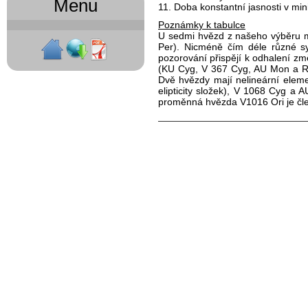
Menu
11. Doba konstantní jasnosti v mi
Poznámky k tabulce
U sedmi hvězd z našeho výběru 
Per). Nicméně čím déle různé s
pozorování přispějí k odhalení zm
(KU Cyg, V 367 Cyg, AU Mon a R
Dvě hvězdy mají nelineární elem
elipticity složek), V 1068 Cyg a
proměnná hvězda V1016 Ori je č