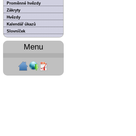
Proměnné hvězdy
Zákryty
Hvězdy
Kalendář úkazů
Slovníček
Menu