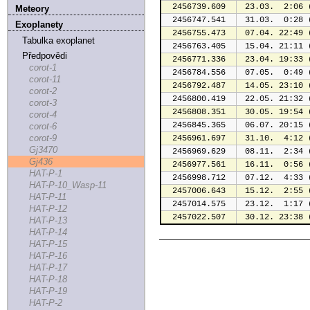
2456739.609
 23.03.  2:06 
Meteory
2456747.541
 31.03.  0:28 
Exoplanety
2456755.473
 07.04. 22:49 
Tabulka exoplanet
2456763.405
 15.04. 21:11 
Předpovědi
2456771.336
 23.04. 19:33 
corot-1
2456784.556
 07.05.  0:49 
corot-11
2456792.487
 14.05. 23:10 
corot-2
2456800.419
 22.05. 21:32 
corot-3
2456808.351
 30.05. 19:54 
corot-4
2456845.365
 06.07. 20:15 
corot-6
corot-9
2456961.697
 31.10.  4:12 
Gj3470
2456969.629
 08.11.  2:34 
Gj436
2456977.561
 16.11.  0:56 
HAT-P-1
2456998.712
 07.12.  4:33 
HAT-P-10_Wasp-11
2457006.643
 15.12.  2:55 
HAT-P-11
2457014.575
 23.12.  1:17 
HAT-P-12
2457022.507
 30.12. 23:38 
HAT-P-13
HAT-P-14
HAT-P-15
HAT-P-16
HAT-P-17
HAT-P-18
HAT-P-19
HAT-P-2