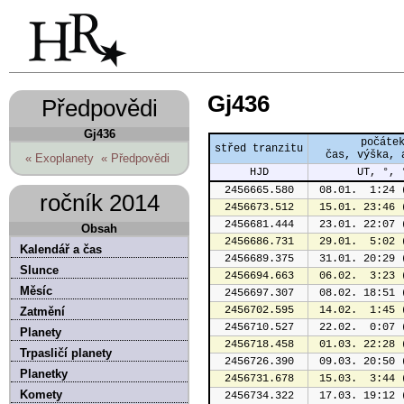
Gj436
Předpovědi
Gj436
počáte
střed tranzitu
čas, výška, 
« Exoplanety
« Předpovědi
HJD
UT, °, 
2456665.580
 08.01.  1:24 
ročník 2014
2456673.512
 15.01. 23:46 
2456681.444
 23.01. 22:07 
Obsah
2456686.731
 29.01.  5:02 
Kalendář a čas
2456689.375
 31.01. 20:29 
Slunce
2456694.663
 06.02.  3:23 
Měsíc
2456697.307
 08.02. 18:51 
2456702.595
 14.02.  1:45 
Zatmění
2456710.527
 22.02.  0:07 
Planety
2456718.458
 01.03. 22:28 
Trpasličí planety
2456726.390
 09.03. 20:50 
Planetky
2456731.678
 15.03.  3:44 
Komety
2456734.322
 17.03. 19:12 