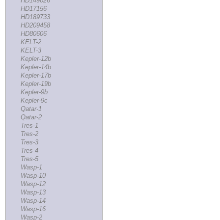
HD149026
HD17156
HD189733
HD209458
HD80606
KELT-2
KELT-3
Kepler-12b
Kepler-14b
Kepler-17b
Kepler-19b
Kepler-9b
Kepler-9c
Qatar-1
Qatar-2
Tres-1
Tres-2
Tres-3
Tres-4
Tres-5
Wasp-1
Wasp-10
Wasp-12
Wasp-13
Wasp-14
Wasp-16
Wasp-2