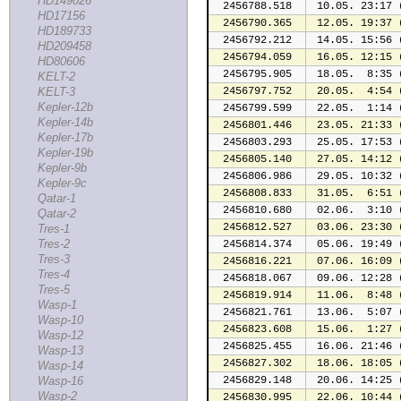
HD149026
2456788.518
 10.05. 23:17 
HD17156
2456790.365
 12.05. 19:37 
HD189733
2456792.212
 14.05. 15:56 
HD209458
2456794.059
 16.05. 12:15 
HD80606
2456795.905
 18.05.  8:35 
KELT-2
KELT-3
2456797.752
 20.05.  4:54 
Kepler-12b
2456799.599
 22.05.  1:14 
Kepler-14b
2456801.446
 23.05. 21:33 
Kepler-17b
2456803.293
 25.05. 17:53 
Kepler-19b
2456805.140
 27.05. 14:12 
Kepler-9b
2456806.986
 29.05. 10:32 
Kepler-9c
2456808.833
 31.05.  6:51 
Qatar-1
2456810.680
 02.06.  3:10 
Qatar-2
2456812.527
 03.06. 23:30 
Tres-1
Tres-2
2456814.374
 05.06. 19:49 
Tres-3
2456816.221
 07.06. 16:09 
Tres-4
2456818.067
 09.06. 12:28 
Tres-5
2456819.914
 11.06.  8:48 
Wasp-1
2456821.761
 13.06.  5:07 
Wasp-10
2456823.608
 15.06.  1:27 
Wasp-12
2456825.455
 16.06. 21:46 
Wasp-13
2456827.302
 18.06. 18:05 
Wasp-14
Wasp-16
2456829.148
 20.06. 14:25 
Wasp-2
2456830.995
 22.06. 10:44 