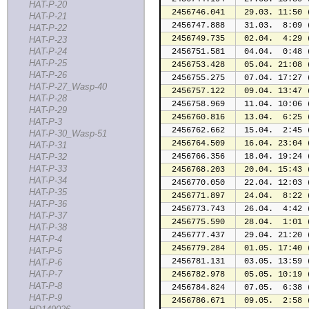
HAT-P-20
2456746.041
 29.03. 11:50 
HAT-P-21
2456747.888
 31.03.  8:09 
HAT-P-22
2456749.735
 02.04.  4:29 
HAT-P-23
HAT-P-24
2456751.581
 04.04.  0:48 
HAT-P-25
2456753.428
 05.04. 21:08 
HAT-P-26
2456755.275
 07.04. 17:27 
HAT-P-27_Wasp-40
2456757.122
 09.04. 13:47 
HAT-P-28
2456758.969
 11.04. 10:06 
HAT-P-29
2456760.816
 13.04.  6:25 
HAT-P-3
2456762.662
 15.04.  2:45 
HAT-P-30_Wasp-51
2456764.509
 16.04. 23:04 
HAT-P-31
HAT-P-32
2456766.356
 18.04. 19:24 
HAT-P-33
2456768.203
 20.04. 15:43 
HAT-P-34
2456770.050
 22.04. 12:03 
HAT-P-35
2456771.897
 24.04.  8:22 
HAT-P-36
2456773.743
 26.04.  4:42 
HAT-P-37
2456775.590
 28.04.  1:01 
HAT-P-38
2456777.437
 29.04. 21:20 
HAT-P-4
2456779.284
 01.05. 17:40 
HAT-P-5
2456781.131
 03.05. 13:59 
HAT-P-6
HAT-P-7
2456782.978
 05.05. 10:19 
HAT-P-8
2456784.824
 07.05.  6:38 
HAT-P-9
2456786.671
 09.05.  2:58 