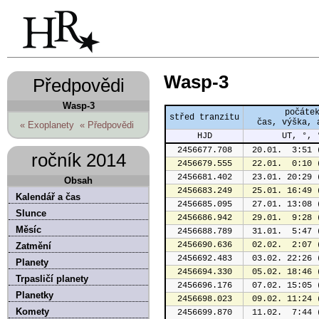
Wasp-3
Předpovědi
Wasp-3
počáte
střed tranzitu
čas, výška, 
« Exoplanety
« Předpovědi
HJD
UT, °, 
2456677.708
 20.01.  3:51 
ročník 2014
2456679.555
 22.01.  0:10 
2456681.402
 23.01. 20:29 
Obsah
2456683.249
 25.01. 16:49 
Kalendář a čas
2456685.095
 27.01. 13:08 
Slunce
2456686.942
 29.01.  9:28 
Měsíc
2456688.789
 31.01.  5:47 
2456690.636
 02.02.  2:07 
Zatmění
2456692.483
 03.02. 22:26 
Planety
2456694.330
 05.02. 18:46 
Trpasličí planety
2456696.176
 07.02. 15:05 
Planetky
2456698.023
 09.02. 11:24 
Komety
2456699.870
 11.02.  7:44 