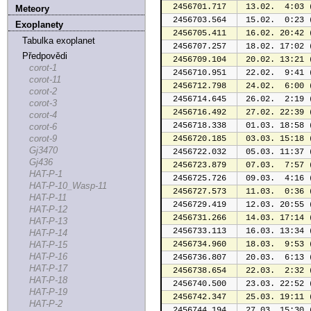
2456701.717
 13.02.  4:03 
Meteory
2456703.564
 15.02.  0:23 
Exoplanety
2456705.411
 16.02. 20:42 
Tabulka exoplanet
2456707.257
 18.02. 17:02 
Předpovědi
2456709.104
 20.02. 13:21 
corot-1
2456710.951
 22.02.  9:41 
corot-11
2456712.798
 24.02.  6:00 
corot-2
2456714.645
 26.02.  2:19 
corot-3
2456716.492
 27.02. 22:39 
corot-4
2456718.338
 01.03. 18:58 
corot-6
corot-9
2456720.185
 03.03. 15:18 
Gj3470
2456722.032
 05.03. 11:37 
Gj436
2456723.879
 07.03.  7:57 
HAT-P-1
2456725.726
 09.03.  4:16 
HAT-P-10_Wasp-11
2456727.573
 11.03.  0:36 
HAT-P-11
2456729.419
 12.03. 20:55 
HAT-P-12
2456731.266
 14.03. 17:14 
HAT-P-13
2456733.113
 16.03. 13:34 
HAT-P-14
HAT-P-15
2456734.960
 18.03.  9:53 
HAT-P-16
2456736.807
 20.03.  6:13 
HAT-P-17
2456738.654
 22.03.  2:32 
HAT-P-18
2456740.500
 23.03. 22:52 
HAT-P-19
2456742.347
 25.03. 19:11 
HAT-P-2
2456744.194
 27.03. 15:30 