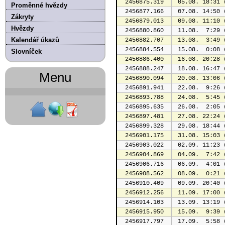
2456875.319
 05.08. 18:31 
Proměnné hvězdy
2456877.166
 07.08. 14:50 
Zákryty
2456879.013
 09.08. 11:10 
Hvězdy
2456880.860
 11.08.  7:29 
Kalendář úkazů
2456882.707
 13.08.  3:49 
2456884.554
 15.08.  0:08 
Slovníček
2456886.400
 16.08. 20:28 
2456888.247
 18.08. 16:47 
Menu
2456890.094
 20.08. 13:06 
2456891.941
 22.08.  9:26 
2456893.788
 24.08.  5:45 
2456895.635
 26.08.  2:05 
2456897.481
 27.08. 22:24 
2456899.328
 29.08. 18:44 
2456901.175
 31.08. 15:03 
2456903.022
 02.09. 11:23 
2456904.869
 04.09.  7:42 
2456906.716
 06.09.  4:01 
2456908.562
 08.09.  0:21 
2456910.409
 09.09. 20:40 
2456912.256
 11.09. 17:00 
2456914.103
 13.09. 13:19 
2456915.950
 15.09.  9:39 
2456917.797
 17.09.  5:58 