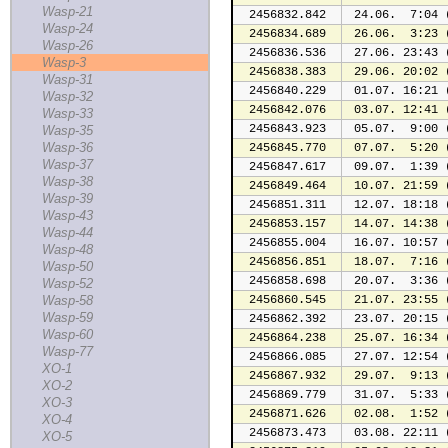
Wasp-21
2456832.842
 24.06.  7:04 
Wasp-24
2456834.689
 26.06.  3:23 
Wasp-26
2456836.536
 27.06. 23:43 
Wasp-3
2456838.383
 29.06. 20:02 
Wasp-31
2456840.229
 01.07. 16:21 
Wasp-32
2456842.076
 03.07. 12:41 
Wasp-33
2456843.923
 05.07.  9:00 
Wasp-35
Wasp-36
2456845.770
 07.07.  5:20 
Wasp-37
2456847.617
 09.07.  1:39 
Wasp-38
2456849.464
 10.07. 21:59 
Wasp-39
2456851.311
 12.07. 18:18 
Wasp-43
2456853.157
 14.07. 14:38 
Wasp-44
2456855.004
 16.07. 10:57 
Wasp-48
2456856.851
 18.07.  7:16 
Wasp-50
2456858.698
 20.07.  3:36 
Wasp-52
Wasp-58
2456860.545
 21.07. 23:55 
Wasp-59
2456862.392
 23.07. 20:15 
Wasp-60
2456864.238
 25.07. 16:34 
Wasp-77
2456866.085
 27.07. 12:54 
XO-1
2456867.932
 29.07.  9:13 
XO-2
2456869.779
 31.07.  5:33 
XO-3
2456871.626
 02.08.  1:52 
XO-4
2456873.473
 03.08. 22:11 
XO-5