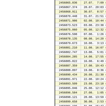
2456865.836
 27.07.  7:09 
2456867.374
 28.07. 20:03 
2456868.911
 30.07.  8:57 
2456870.448
 31.07. 21:51 
2456871.986
 02.08. 10:44 
2456873.523
 03.08. 23:38 
2456875.060
 05.08. 12:32 
2456876.598
 07.08.  1:26 
2456878.135
 08.08. 14:20 
2456879.673
 10.08.  3:13 
2456881.210
 11.08. 16:07 
2456882.747
 13.08.  5:01 
2456884.285
 14.08. 17:55 
2456885.822
 16.08.  6:49 
2456887.359
 17.08. 19:43 
2456888.897
 19.08.  8:36 
2456890.434
 20.08. 21:30 
2456891.971
 22.08. 10:24 
2456893.509
 23.08. 23:18 
2456895.046
 25.08. 12:12 
2456896.584
 27.08.  1:05 
2456898.121
 28.08. 13:59 
2456899.658
 30.08.  2:53 