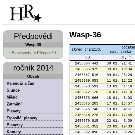
Wasp-36
Předpovědi
Wasp-36
počáte
střed tranzitu
čas, výška,
« Exoplanety
« Předpovědi
HJD
UT, °,
2456664.441
 06.01. 21:41 
ročník 2014
2456665.979
 08.01. 10:34 
2456667.516
 09.01. 23:28 
Obsah
2456669.053
 11.01. 12:22 
Kalendář a čas
2456670.591
 13.01.  1:16 
Slunce
2456672.128
 14.01. 14:10 
Měsíc
2456673.666
 16.01.  3:03 
2456675.203
 17.01. 15:57 
Zatmění
2456676.740
 19.01.  4:51 
Planety
2456678.278
 20.01. 17:45 
Trpasličí planety
2456679.815
 22.01.  6:39 
Planetky
2456681.352
 23.01. 19:33 
Komety
2456682.890
 25.01.  8:26 