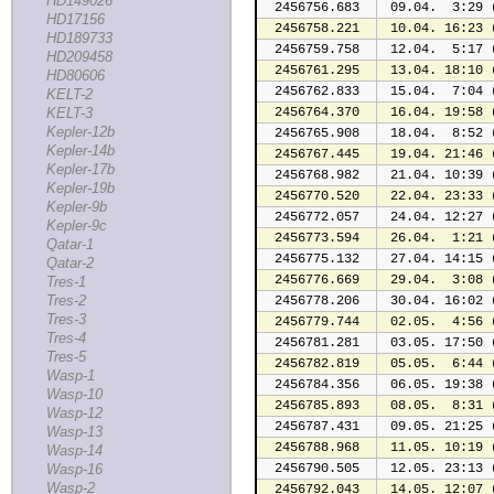
HD149026
2456756.683
 09.04.  3:29 
HD17156
2456758.221
 10.04. 16:23 
HD189733
2456759.758
 12.04.  5:17 
HD209458
2456761.295
 13.04. 18:10 
HD80606
2456762.833
 15.04.  7:04 
KELT-2
KELT-3
2456764.370
 16.04. 19:58 
Kepler-12b
2456765.908
 18.04.  8:52 
Kepler-14b
2456767.445
 19.04. 21:46 
Kepler-17b
2456768.982
 21.04. 10:39 
Kepler-19b
2456770.520
 22.04. 23:33 
Kepler-9b
2456772.057
 24.04. 12:27 
Kepler-9c
2456773.594
 26.04.  1:21 
Qatar-1
2456775.132
 27.04. 14:15 
Qatar-2
2456776.669
 29.04.  3:08 
Tres-1
Tres-2
2456778.206
 30.04. 16:02 
Tres-3
2456779.744
 02.05.  4:56 
Tres-4
2456781.281
 03.05. 17:50 
Tres-5
2456782.819
 05.05.  6:44 
Wasp-1
2456784.356
 06.05. 19:38 
Wasp-10
2456785.893
 08.05.  8:31 
Wasp-12
2456787.431
 09.05. 21:25 
Wasp-13
2456788.968
 11.05. 10:19 
Wasp-14
Wasp-16
2456790.505
 12.05. 23:13 
Wasp-2
2456792.043
 14.05. 12:07 