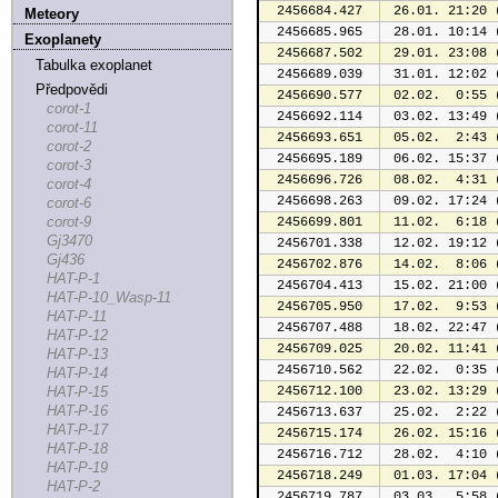
2456684.427
 26.01. 21:20 
Meteory
2456685.965
 28.01. 10:14 
Exoplanety
2456687.502
 29.01. 23:08 
Tabulka exoplanet
2456689.039
 31.01. 12:02 
Předpovědi
2456690.577
 02.02.  0:55 
corot-1
2456692.114
 03.02. 13:49 
corot-11
2456693.651
 05.02.  2:43 
corot-2
2456695.189
 06.02. 15:37 
corot-3
2456696.726
 08.02.  4:31 
corot-4
2456698.263
 09.02. 17:24 
corot-6
corot-9
2456699.801
 11.02.  6:18 
Gj3470
2456701.338
 12.02. 19:12 
Gj436
2456702.876
 14.02.  8:06 
HAT-P-1
2456704.413
 15.02. 21:00 
HAT-P-10_Wasp-11
2456705.950
 17.02.  9:53 
HAT-P-11
2456707.488
 18.02. 22:47 
HAT-P-12
2456709.025
 20.02. 11:41 
HAT-P-13
2456710.562
 22.02.  0:35 
HAT-P-14
HAT-P-15
2456712.100
 23.02. 13:29 
HAT-P-16
2456713.637
 25.02.  2:22 
HAT-P-17
2456715.174
 26.02. 15:16 
HAT-P-18
2456716.712
 28.02.  4:10 
HAT-P-19
2456718.249
 01.03. 17:04 
HAT-P-2
2456719.787
 03.03.  5:58 