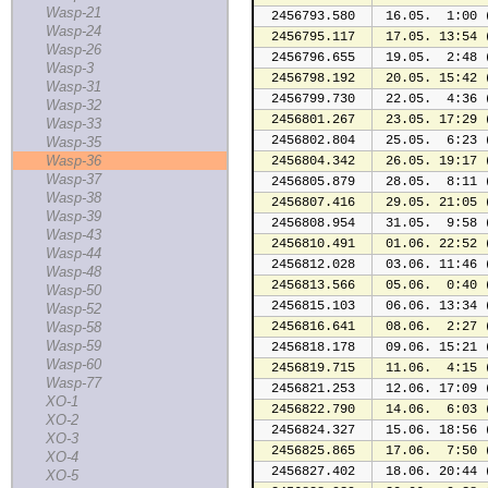
Wasp-21
2456793.580
 16.05.  1:00 
Wasp-24
2456795.117
 17.05. 13:54 
Wasp-26
2456796.655
 19.05.  2:48 
Wasp-3
2456798.192
 20.05. 15:42 
Wasp-31
2456799.730
 22.05.  4:36 
Wasp-32
2456801.267
 23.05. 17:29 
Wasp-33
2456802.804
 25.05.  6:23 
Wasp-35
Wasp-36
2456804.342
 26.05. 19:17 
Wasp-37
2456805.879
 28.05.  8:11 
Wasp-38
2456807.416
 29.05. 21:05 
Wasp-39
2456808.954
 31.05.  9:58 
Wasp-43
2456810.491
 01.06. 22:52 
Wasp-44
2456812.028
 03.06. 11:46 
Wasp-48
2456813.566
 05.06.  0:40 
Wasp-50
2456815.103
 06.06. 13:34 
Wasp-52
Wasp-58
2456816.641
 08.06.  2:27 
Wasp-59
2456818.178
 09.06. 15:21 
Wasp-60
2456819.715
 11.06.  4:15 
Wasp-77
2456821.253
 12.06. 17:09 
XO-1
2456822.790
 14.06.  6:03 
XO-2
2456824.327
 15.06. 18:56 
XO-3
2456825.865
 17.06.  7:50 
XO-4
2456827.402
 18.06. 20:44 
XO-5