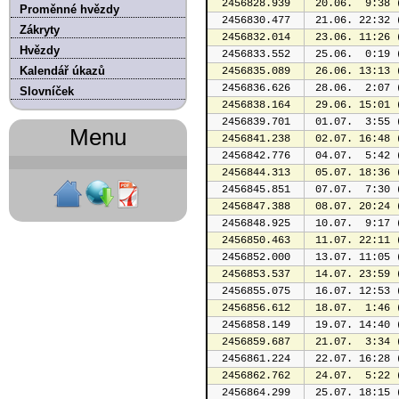
2456828.939
 20.06.  9:38 
Proměnné hvězdy
2456830.477
 21.06. 22:32 
Zákryty
2456832.014
 23.06. 11:26 
Hvězdy
2456833.552
 25.06.  0:19 
Kalendář úkazů
2456835.089
 26.06. 13:13 
2456836.626
 28.06.  2:07 
Slovníček
2456838.164
 29.06. 15:01 
2456839.701
 01.07.  3:55 
Menu
2456841.238
 02.07. 16:48 
2456842.776
 04.07.  5:42 
2456844.313
 05.07. 18:36 
2456845.851
 07.07.  7:30 
2456847.388
 08.07. 20:24 
2456848.925
 10.07.  9:17 
2456850.463
 11.07. 22:11 
2456852.000
 13.07. 11:05 
2456853.537
 14.07. 23:59 
2456855.075
 16.07. 12:53 
2456856.612
 18.07.  1:46 
2456858.149
 19.07. 14:40 
2456859.687
 21.07.  3:34 
2456861.224
 22.07. 16:28 
2456862.762
 24.07.  5:22 
2456864.299
 25.07. 18:15 