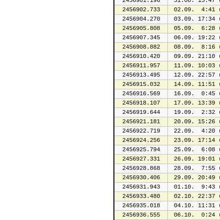
2456901.196
 31.08. 15:47 
2456902.733
 02.09.  4:41 
2456904.270
 03.09. 17:34 
2456905.808
 05.09.  6:28 
2456907.345
 06.09. 19:22 
2456908.882
 08.09.  8:16 
2456910.420
 09.09. 21:10 
2456911.957
 11.09. 10:03 
2456913.495
 12.09. 22:57 
2456915.032
 14.09. 11:51 
2456916.569
 16.09.  0:45 
2456918.107
 17.09. 13:39 
2456919.644
 19.09.  2:32 
2456921.181
 20.09. 15:26 
2456922.719
 22.09.  4:20 
2456924.256
 23.09. 17:14 
2456925.794
 25.09.  6:08 
2456927.331
 26.09. 19:01 
2456928.868
 28.09.  7:55 
2456930.406
 29.09. 20:49 
2456931.943
 01.10.  9:43 
2456933.480
 02.10. 22:37 
2456935.018
 04.10. 11:31 
2456936.555
 06.10.  0:24 