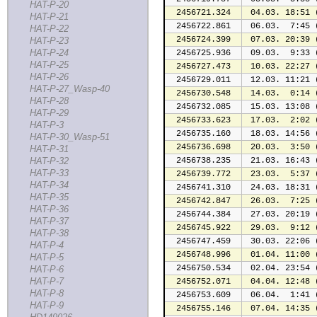
HAT-P-20
2456721.324
 04.03. 18:51 
HAT-P-21
2456722.861
 06.03.  7:45 
HAT-P-22
2456724.399
 07.03. 20:39 
HAT-P-23
HAT-P-24
2456725.936
 09.03.  9:33 
HAT-P-25
2456727.473
 10.03. 22:27 
HAT-P-26
2456729.011
 12.03. 11:21 
HAT-P-27_Wasp-40
2456730.548
 14.03.  0:14 
HAT-P-28
2456732.085
 15.03. 13:08 
HAT-P-29
2456733.623
 17.03.  2:02 
HAT-P-3
2456735.160
 18.03. 14:56 
HAT-P-30_Wasp-51
2456736.698
 20.03.  3:50 
HAT-P-31
HAT-P-32
2456738.235
 21.03. 16:43 
HAT-P-33
2456739.772
 23.03.  5:37 
HAT-P-34
2456741.310
 24.03. 18:31 
HAT-P-35
2456742.847
 26.03.  7:25 
HAT-P-36
2456744.384
 27.03. 20:19 
HAT-P-37
2456745.922
 29.03.  9:12 
HAT-P-38
2456747.459
 30.03. 22:06 
HAT-P-4
2456748.996
 01.04. 11:00 
HAT-P-5
2456750.534
 02.04. 23:54 
HAT-P-6
HAT-P-7
2456752.071
 04.04. 12:48 
HAT-P-8
2456753.609
 06.04.  1:41 
HAT-P-9
2456755.146
 07.04. 14:35 