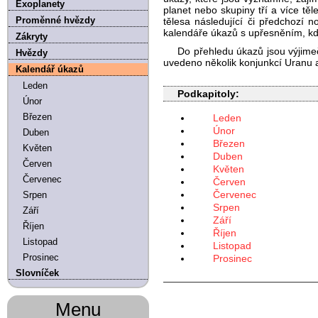
Exoplanety
planet nebo skupiny tří a více tě
Proměnné hvězdy
tělesa následující či předchozí
kalendáře úkazů s upřesněním, kdy
Zákryty
Do přehledu úkazů jsou výjime
Hvězdy
uvedeno několik konjunkcí Uranu a
Kalendář úkazů
Leden
Podkapitoly:
Únor
Březen
Leden
Únor
Duben
Březen
Květen
Duben
Červen
Květen
Červenec
Červen
Červenec
Srpen
Srpen
Září
Září
Říjen
Říjen
Listopad
Listopad
Prosinec
Prosinec
Slovníček
Menu