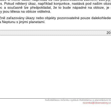
les. Pokud některý úkaz, například konjunkce, nastává pod naším obzo
 noc a současně lze předpokládat, že to bude nápadné na obloze, je
 jsou tělesa na obloze viditelná.
čně zařazovány úkazy nebo objekty pozorovatelné pouze dalekohledem
 Neptunu s jinými planetami.
20
hvězdářskou ročenku vydává Hvězdárna a planetárium hl
rocenka@observatory.cz