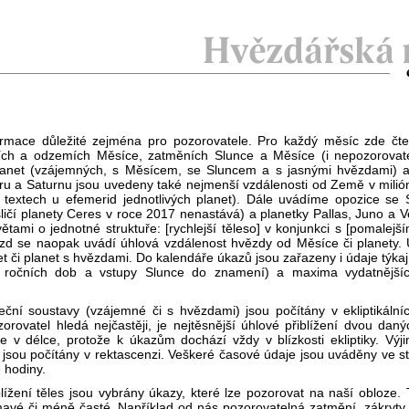
nformace důležité zejména pro pozorovatele. Pro každý měsíc zde čt
zemích a odzemích Měsíce, zatměních Slunce a Měsíce (i nepozorovat
planet (vzájemných, s Měsícem, se Sluncem a s jasnými hvězdami) a
ru a Saturnu jsou uvedeny také nejmenší vzdálenosti od Země v milió
textech u efemerid jednotlivých planet). Dále uvádíme opozice se S
sličí planety Ceres v roce 2017 nenastává) a planetky Pallas, Juno a V
ami o jednotné struktuře: [rychlejší těleso] v konjunkci s [pomalejším
vězd se naopak uvádí úhlová vzdálenost hvězdy od Měsíce či planety.
t či planet s hvězdami. Do kalendáře úkazů jsou zařazeny i údaje týkaj
h ročních dob a vstupy Slunce do znamení) a maxima vydatnějšíc
ční soustavy (vzájemné či s hvězdami) jsou počítány v ekliptikálníc
orovatel hledá nejčastěji, je nejtěsnější úhlové přiblížení dvou dan
ce v délce, protože k úkazům dochází vždy v blízkosti ekliptiky. Vý
 jsou počítány v rektascenzi. Veškeré časové údaje jsou uváděny ve 
 hodiny.
lížení těles jsou vybrány úkazy, které lze pozorovat na naší obloze
mavé či méně časté. Například od nás pozorovatelná zatmění, zákryty