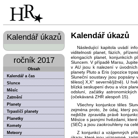
Kalendář úkazů
Kalendář úkazů
Následující kapitola uvádí i
viditelnosti planet, fázích, pří
elongacích planet, konjunkcích 
ročník 2017
Sluncem. V případě Marsu, Jupite
v AU jsou k nalezení v úvodních 
Obsah
planety Pluto a Eris (opozice trpa
Kalendář a čas
Sluneční soustavy jsou popsány vět
těleso] X,X° severně/jižně). U h
Slunce
blízká seskupení dvou a více plane
Měsíc
odsluní, začátky astronomickýc
(očekávaná ZHR alespoň 15).
Zatmění
Planety
Všechny konjunkce těles Slune
zejména proto, že údaj, který poz
Trpasličí planety
nejblíže zpravidla právě konjunk
Planetky
Měsíce s jasnými hvězdami, které
(SEČ) a jsou zaokrouhleny na celé
Komety
Z konjunkcí a vzájemných přib
Meteory
úkazy, které jsou významné, zají