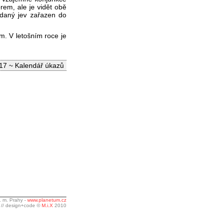
rem, ale je vidět obě
 daný jev zařazen do
. V letošním roce je
17 ~ Kalendář úkazů
. m. Prahy -
www.planetum.cz
// design+code ©
M.i.X
2010