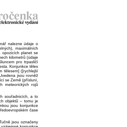
enář nalezne údaje o
elných), maximálních
 opozicích planet se
nech kilometrů (údaje
luncem pro trpasličí
esta. Konjunkce těles
 tělesem] ([rychlejší
 Uvedena jsou rovněž
ící se Země (přísluní,
h meteorických rojů
h souřadnicích, a to
ých objektů – tomu je
jimkou jsou konjunkce
středoevropském čase
. Tučně jsou označeny
, vzájemné konjunkce