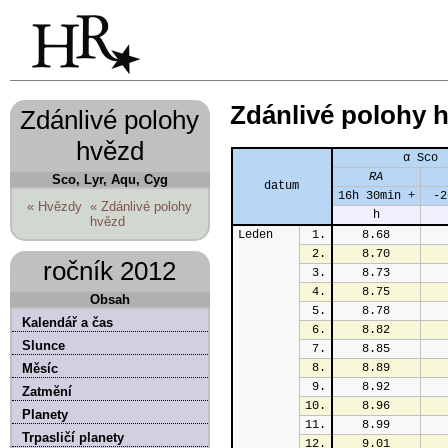
Zdánlivé polohy 
Zdánlivé polohy
hvězd
α Sco
RA
Sco, Lyr, Aqu, Cyg
datum
16h 30min +
 -2
« Hvězdy
« Zdánlivé polohy
h
hvězd
Leden
1.
8.68
2.
8.70
ročník 2012
3.
8.73
4.
8.75
Obsah
5.
8.78
Kalendář a čas
6.
8.82
Slunce
7.
8.85
Měsíc
8.
8.89
9.
8.92
Zatmění
10.
8.96
Planety
11.
8.99
Trpasličí planety
12.
9.01