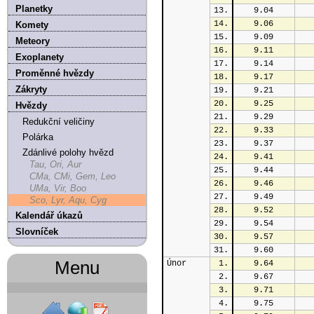
Planetky
13.
9.04
14.
9.06
Komety
15.
9.09
Meteory
16.
9.11
Exoplanety
17.
9.14
Proměnné hvězdy
18.
9.17
Zákryty
19.
9.21
20.
9.25
Hvězdy
21.
9.29
Redukční veličiny
22.
9.33
Polárka
23.
9.37
Zdánlivé polohy hvězd
24.
9.41
Tau, Ori, Aur
25.
9.44
CMa, CMi, Gem, Leo
26.
9.46
UMa, Vir, Boo
27.
9.49
Sco, Lyr, Aqu, Cyg
28.
9.52
Kalendář úkazů
29.
9.54
Slovníček
30.
9.57
31.
9.60
Menu
Únor
1.
9.64
2.
9.67
3.
9.71
4.
9.75