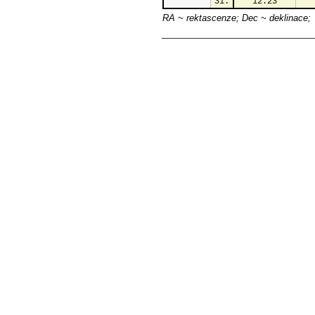
31.
12.23
RA ~ rektascenze; Dec ~ deklinace;