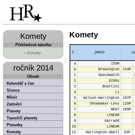
Komety
Komety
Přehledová tabulka
č.
jméno
o
« Komety
a
ISON
ročník 2014
b
Brewington
154P
1
Spacewatch
Obsah
2
Gibbs
Kalendář a čas
3
Boattini
Slunce
4
Li
Měsíc
5
Wilson-Harrington
107P
6
Shoemaker-Levy
129P
Zatmění
7
NEAT
169P
Planety
8
LINEAR
Trpasličí planety
9
Garradd
Planetky
10
LINEAR
Komety
11
Harrington-Abell
52P