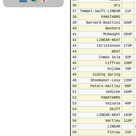
36
Ory
37
Tempel-Swift-LINEAR
11P
38
PANSTARRS
39
Barnard-Boattini
206P
40
Beshore
41
McNaught
284P
42
LINEAR-NEAT
43
Christensen
170P
44
NEAT
45
Comas Sola
32P
46
Ciffreo
108P
47
Kojima
70P
48
Siding Spring
49
Shoemaker-Levy
135P
50
Peters-Hartley
80P
51
Jedicke
269P
52
PANSTARRS
53
Vaisala
40P
54
Skiff
55
LINEAR-NEAT
193P
56
Hartley
110P
57
LINEAR
58
Finlay
15P