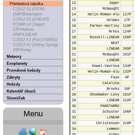
12
Jager
Přehledová tabulka
C/2012 S1 (ISON)
13
McNaught
154P/Brewington
14
Helin-Roman-Alu
117P
C/2012 X1 (LINEAR)
15
Holmes
17P
P/1998 U3 (Jager)
16
Parker-Hartley
119P
17P/Holmes
17
Mrkos
124P
209P/LINEAR
18
Russell-LINEAR
156P
C/2012 K1 (PanSTARRS)
19
NEAT
C/2013 A1 (Siding Spring)
20
LINEAR
209P
15P/Finlay
21
McNaught
191P
Meteory
22
LINEAR
Exoplanety
23
Kowal-Vavrova
134P
Proměnné hvězdy
24
Helin-Roman-Alu
132P
Zákryty
25
Faye
4P
26
Catalina
Hvězdy
27
Brooks
16P
Kalendář úkazů
28
Shoemaker-Levy
181P
Slovníček
29
LINEAR
222P
30
PANSTARRS
Menu
31
Schuster
106P
32
LINEAR
33
Christensen
210P
34
Lemmon
35
Gibbs