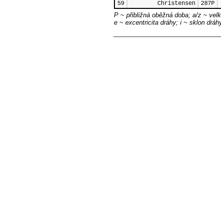
59
Christensen
287P
P ~ přibližná oběžná doba; a/z ~ velk
e ~ excentricita dráhy; i ~ sklon drá