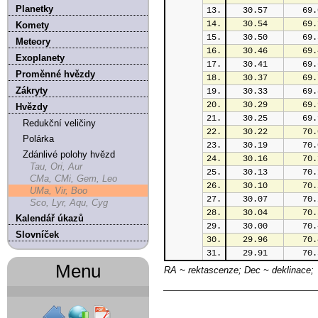
Planetky
13.
30.57
69.
14.
30.54
69.
Komety
15.
30.50
69.
Meteory
16.
30.46
69.
Exoplanety
17.
30.41
69.
Proměnné hvězdy
18.
30.37
69.
Zákryty
19.
30.33
69.
20.
30.29
69.
Hvězdy
21.
30.25
69.
Redukční veličiny
22.
30.22
70.
Polárka
23.
30.19
70.
Zdánlivé polohy hvězd
24.
30.16
70.
Tau, Ori, Aur
25.
30.13
70.
CMa, CMi, Gem, Leo
26.
30.10
70.
UMa, Vir, Boo
27.
30.07
70.
Sco, Lyr, Aqu, Cyg
28.
30.04
70.
Kalendář úkazů
29.
30.00
70.
Slovníček
30.
29.96
70.
31.
29.91
70.
Menu
RA ~ rektascenze; Dec ~ deklinace;