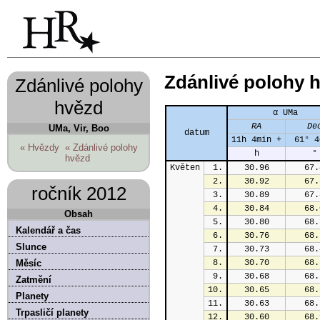
Zdánlivé polohy 
Zdánlivé polohy
hvězd
α UMa
RA
De
UMa, Vir, Boo
datum
11h 4min +
 61° 4
« Hvězdy
« Zdánlivé polohy
h
°
hvězd
Květen
1.
30.96
67.
2.
30.92
67.
ročník 2012
3.
30.89
67.
4.
30.84
68.
Obsah
5.
30.80
68.
Kalendář a čas
6.
30.76
68.
Slunce
7.
30.73
68.
Měsíc
8.
30.70
68.
9.
30.68
68.
Zatmění
10.
30.65
68.
Planety
11.
30.63
68.
Trpasličí planety
12.
30.60
68.