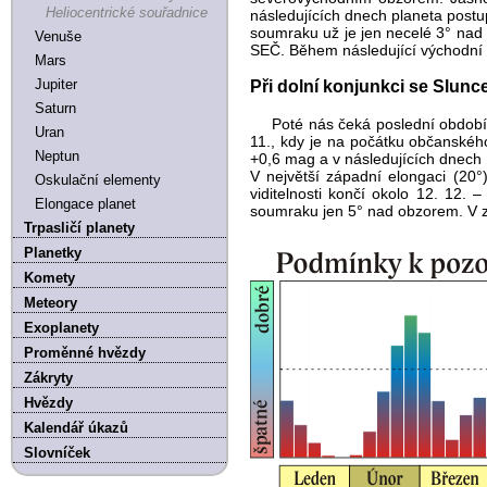
Heliocentrické souřadnice
následujících dnech planeta post
soumraku už je jen necelé 3° nad 
Venuše
SEČ. Během následující východní e
Mars
Jupiter
Při dolní konjunkci se Slunc
Saturn
Poté nás čeká poslední období 
Uran
11., kdy je na počátku občanské
Neptun
+0,6 mag a v následujících dnech
V největší západní elongaci (20°
Oskulační elementy
viditelnosti končí okolo 12. 12
Elongace planet
soumraku jen 5° nad obzorem. V z
Trpasličí planety
Planetky
Komety
Meteory
Exoplanety
Proměnné hvězdy
Zákryty
Hvězdy
Kalendář úkazů
Slovníček