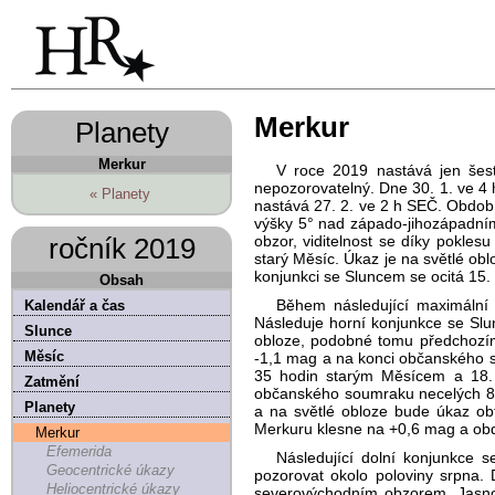
Merkur
Planety
Merkur
V roce 2019 nastává jen šest
nepozorovatelný. Dne 30. 1. ve 4
« Planety
nastává 27. 2. ve 2 h SEČ. Obdob
výšky 5° nad západo-jihozápadním
ročník 2019
obzor, viditelnost se díky pokle
starý Měsíc. Úkaz je na světlé obl
konjunkci se Sluncem se ocitá 15.
Obsah
Během následující maximální 
Kalendář a čas
Následuje horní konjunkce se Slu
Slunce
obloze, podobné tomu předchozímu
Měsíc
-1,1 mag a na konci občanského s
35 hodin starým Měsícem a 18. 
Zatmění
občanského soumraku necelých 8
Planety
a na světlé obloze bude úkaz obt
Merkuru klesne na +0,6 mag a obdob
Merkur
Efemerida
Následující dolní konjunkce
Geocentrické úkazy
pozorovat okolo poloviny srpna
Heliocentrické úkazy
severovýchodním obzorem. Jasnos