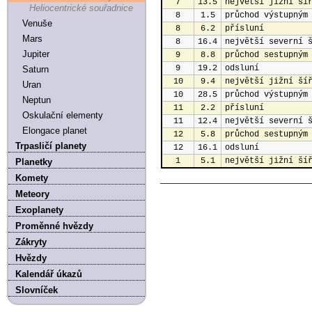
7
13.5
největší jižní ší
Heliocentrické souřadnice
8
1.5
průchod výstupným
Venuše
8
6.2
přísluní
Mars
8
16.4
největší severní 
Jupiter
9
8.8
průchod sestupným
9
19.2
odsluní
Saturn
10
9.4
největší jižní ší
Uran
10
28.5
průchod výstupným
Neptun
11
2.2
přísluní
Oskulační elementy
11
12.4
největší severní 
Elongace planet
12
5.8
průchod sestupným
Trpasličí planety
12
16.1
odsluní
1
5.1
největší jižní ší
Planetky
Komety
Meteory
Exoplanety
Proměnné hvězdy
Zákryty
Hvězdy
Kalendář úkazů
Slovníček