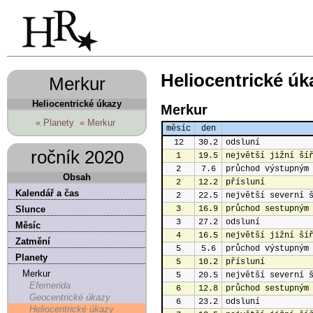
Heliocentrické úk
Merkur
Heliocentrické úkazy
Merkur
« Planety
« Merkur
měsíc
den
12
30.2
odsluní
ročník 2020
1
19.5
největší jižní ší
2
7.6
průchod výstupným
Obsah
2
12.2
přísluní
Kalendář a čas
2
22.5
největší severní 
Slunce
3
16.9
průchod sestupným
3
27.2
odsluní
Měsíc
4
16.5
největší jižní ší
Zatmění
5
5.6
průchod výstupným
Planety
5
10.2
přísluní
Merkur
5
20.5
největší severní 
Efemerida
6
12.8
průchod sestupným
Geocentrické úkazy
6
23.2
odsluní
Heliocentrické úkazy