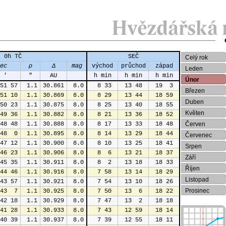
0h TČ
SEČ
Celý rok
ec
ρ
Δ
mag
východ
průchod
západ
Leden
 '
"
AU
h min
h min
h min
Únor
51 57
 1.1
30.861
 8.0
 8 33
13 48
19  3
Březen
51 10
 1.1
30.869
 8.0
 8 29
13 44
18 59
Duben
50 23
 1.1
30.875
 8.0
 8 25
13 40
18 55
Květen
49 36
 1.1
30.882
 8.0
 8 21
13 36
18 52
48 48
 1.1
30.888
 8.0
 8 17
13 33
18 48
Červen
48  0
 1.1
30.895
 8.0
 8 14
13 29
18 44
Červenec
47 12
 1.1
30.900
 8.0
 8 10
13 25
18 41
Srpen
46 23
 1.1
30.906
 8.0
 8  6
13 21
18 37
Září
45 35
 1.1
30.911
 8.0
 8  2
13 18
18 33
Říjen
44 46
 1.1
30.916
 8.0
 7 58
13 14
18 29
Listopad
43 57
 1.1
30.921
 8.0
 7 54
13 10
18 26
Prosinec
43  7
 1.1
30.925
 8.0
 7 50
13  6
18 22
42 18
 1.1
30.929
 8.0
 7 47
13  2
18 18
41 28
 1.1
30.933
 8.0
 7 43
12 59
18 14
40 39
 1.1
30.937
 8.0
 7 39
12 55
18 11