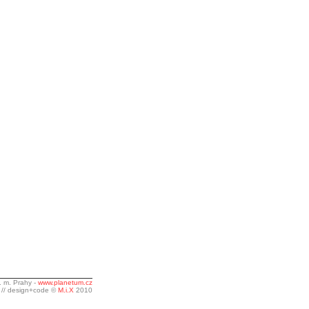
. m. Prahy -
www.planetum.cz
// design+code ©
M.i.X
2010