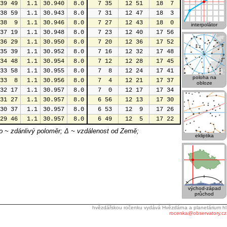
39 49
 1.1
30.940
 8.0
 7 35
12 51
18  7
38 59
 1.1
30.943
 8.0
 7 31
12 47
18  3
38  9
 1.1
30.946
 8.0
 7 27
12 43
18  0
interpolátor
37 19
 1.1
30.948
 8.0
 7 23
12 40
17 56
36 29
 1.1
30.950
 8.0
 7 20
12 36
17 52
35 39
 1.1
30.952
 8.0
 7 16
12 32
17 48
34 48
 1.1
30.954
 8.0
 7 12
12 28
17 45
33 58
 1.1
30.955
 8.0
 7  8
12 24
17 41
poloha na
33  8
 1.1
30.956
 8.0
 7  4
12 21
17 37
obloze
32 17
 1.1
30.957
 8.0
 7  0
12 17
17 34
31 27
 1.1
30.957
 8.0
 6 56
12 13
17 30
30 37
 1.1
30.957
 8.0
 6 53
12  9
17 26
29 46
 1.1
30.957
 8.0
 6 49
12  5
17 22
ρ ~ zdánlivý poloměr; Δ ~ vzdálenost od Země;
ekliptika
východ-západ
průchod
hvězdářskou ročenku vydává Hvězdárna a planetárium hl
rocenka@observatory.cz