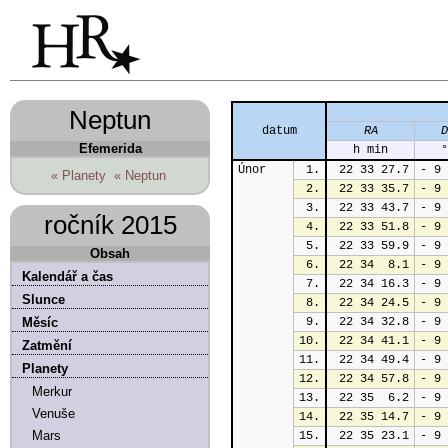
Neptun
datum
RA
D
Efemerida
h min
°
Únor
1.
 22 33 27.7
- 9 
« Planety
« Neptun
2.
 22 33 35.7
- 9 
3.
 22 33 43.7
- 9 
ročník 2015
4.
 22 33 51.8
- 9 
5.
 22 33 59.9
- 9 
Obsah
6.
 22 34  8.1
- 9 
Kalendář a čas
7.
 22 34 16.3
- 9 
Slunce
8.
 22 34 24.5
- 9 
Měsíc
9.
 22 34 32.8
- 9 
10.
 22 34 41.1
- 9 
Zatmění
11.
 22 34 49.4
- 9 
Planety
12.
 22 34 57.8
- 9 
Merkur
13.
 22 35  6.2
- 9 
Venuše
14.
 22 35 14.7
- 9 
Mars
15.
 22 35 23.1
- 9 