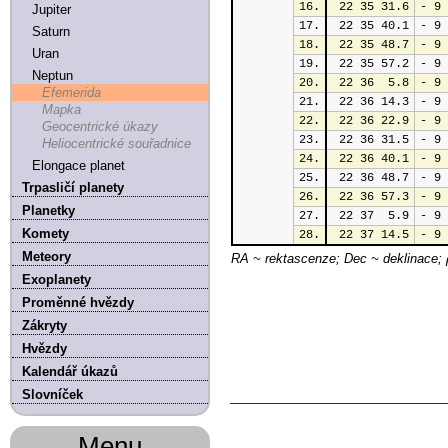
16.
 22 35 31.6
- 9 
Jupiter
17.
 22 35 40.1
- 9 
Saturn
18.
 22 35 48.7
- 9 
Uran
19.
 22 35 57.2
- 9 
Neptun
20.
 22 36  5.8
- 9 
Efemerida
21.
 22 36 14.3
- 9 
Mapka
22.
 22 36 22.9
- 9 
Geocentrické úkazy
23.
 22 36 31.5
- 9 
Heliocentrické souřadnice
24.
 22 36 40.1
- 9 
Elongace planet
25.
 22 36 48.7
- 9 
Trpasličí planety
26.
 22 36 57.3
- 9 
Planetky
27.
 22 37  5.9
- 9 
Komety
28.
 22 37 14.5
- 9 
Meteory
RA ~ rektascenze; Dec ~ deklinace; 
Exoplanety
Proměnné hvězdy
Zákryty
Hvězdy
Kalendář úkazů
Slovníček
Menu