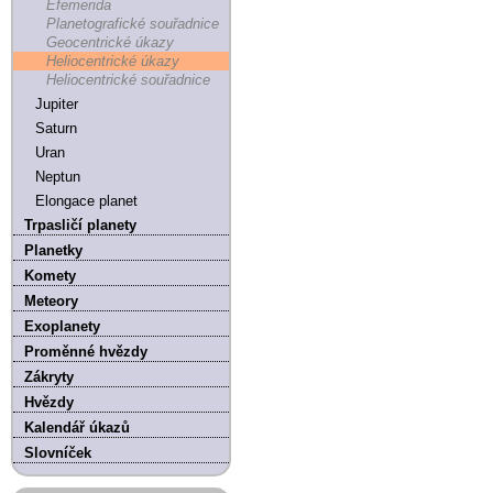
Efemerida
Planetografické souřadnice
Geocentrické úkazy
Heliocentrické úkazy
Heliocentrické souřadnice
Jupiter
Saturn
Uran
Neptun
Elongace planet
Trpasličí planety
Planetky
Komety
Meteory
Exoplanety
Proměnné hvězdy
Zákryty
Hvězdy
Kalendář úkazů
Slovníček