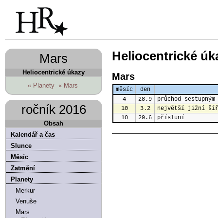
Heliocentrické úk
Mars
Heliocentrické úkazy
Mars
« Planety
« Mars
měsíc
den
4
28.9
průchod sestupným
ročník 2016
10
3.2
největší jižní ší
10
29.6
přísluní
Obsah
Kalendář a čas
Slunce
Měsíc
Zatmění
Planety
Merkur
Venuše
Mars